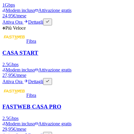
1
Gbps
Modem incluso
Attivazione gratis
24,95
€
/mese
Attiva Ora
Dettagli
Più Veloce
Fibra
CASA START
2.5
Gbps
Modem incluso
Attivazione gratis
27,95
€
/mese
Attiva Ora
Dettagli
Fibra
FASTWEB CASA PRO
2.5
Gbps
Modem incluso
Attivazione gratis
29,95
€
/mese