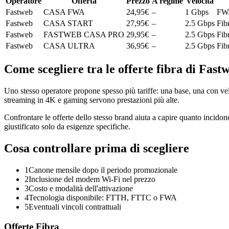
Operatore
Offerta
Prezzo
A regime
Velocità
Fastweb
CASA FWA
24,95
€
–
1
Gbps
FWA
Fastweb
CASA START
27,95
€
–
2.5
Gbps
Fib
Fastweb
FASTWEB CASA PRO
29,95
€
–
2.5
Gbps
Fib
Fastweb
CASA ULTRA
36,95
€
–
2.5
Gbps
Fib
Come scegliere tra le offerte fibra di Fast
Uno stesso operatore propone spesso più tariffe: una base, una con vel
streaming in 4K e gaming servono prestazioni più alte.
Confrontare le offerte dello stesso brand aiuta a capire quanto incidono 
giustificato solo da esigenze specifiche.
Cosa controllare prima di scegliere
1
Canone mensile dopo il periodo promozionale
2
Inclusione del modem Wi-Fi nel prezzo
3
Costo e modalità dell'attivazione
4
Tecnologia disponibile: FTTH, FTTC o FWA
5
Eventuali vincoli contrattuali
Offerte Fibra