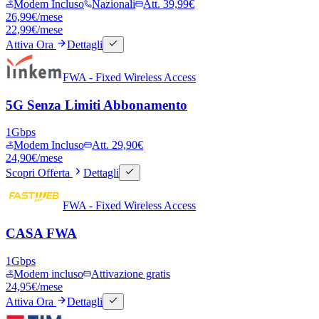
Modem Incluso
Nazionali
Att. 39,99€
26,99
€/mese
22,99
€
/mese
Attiva Ora
Dettagli
FWA - Fixed Wireless Access
5G Senza Limiti Abbonamento
1
Gbps
Modem Incluso
Att. 29,90€
24,90
€
/mese
Scopri Offerta
Dettagli
FWA - Fixed Wireless Access
CASA FWA
1
Gbps
Modem incluso
Attivazione gratis
24,95
€
/mese
Attiva Ora
Dettagli