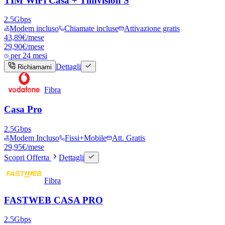
TIM WiFi Casa + Timvision S
2.5
Gbps
Modem incluso
Chiamate incluse
Attivazione gratis
43,89
€/mese
29,90
€
/mese
per
24 mesi
Dettagli
Richiamami
Fibra
Casa Pro
2.5
Gbps
Modem Incluso
Fissi+Mobile
Att. Gratis
29,95
€
/mese
Scopri Offerta
Dettagli
Fibra
FASTWEB CASA PRO
2.5
Gbps