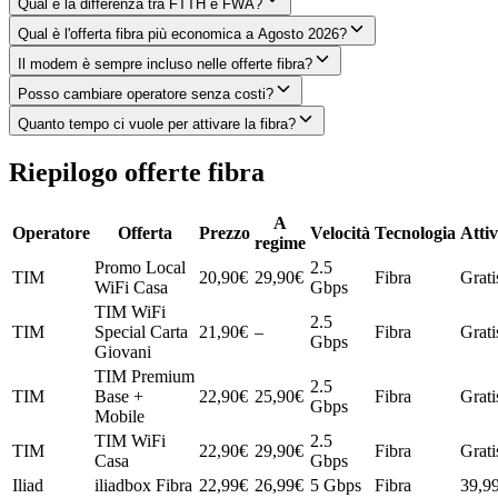
Qual è la differenza tra FTTH e FWA?
Qual è l'offerta fibra più economica a Agosto 2026?
Il modem è sempre incluso nelle offerte fibra?
Posso cambiare operatore senza costi?
Quanto tempo ci vuole per attivare la fibra?
Riepilogo offerte fibra
A
Operatore
Offerta
Prezzo
Velocità
Tecnologia
Atti
regime
Promo Local
2.5
TIM
20,90
€
29,90€
Fibra
Grati
WiFi Casa
Gbps
TIM WiFi
2.5
TIM
Special Carta
21,90
€
–
Fibra
Grati
Gbps
Giovani
TIM Premium
2.5
TIM
Base +
22,90
€
25,90€
Fibra
Grati
Gbps
Mobile
TIM WiFi
2.5
TIM
22,90
€
29,90€
Fibra
Grati
Casa
Gbps
Iliad
iliadbox Fibra
22,99
€
26,99€
5
Gbps
Fibra
39,9