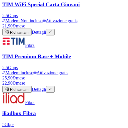
TIM WiFi Special Carta Giovani
2.5
Gbps
Modem Non incluso
Attivazione gratis
21,90
€
/mese
Dettagli
Richiamami
Fibra
TIM Premium Base + Mobile
2.5
Gbps
Modem incluso
Attivazione gratis
25,90
€/mese
22,90
€
/mese
Dettagli
Richiamami
Fibra
iliadbox Fibra
5
Gbps