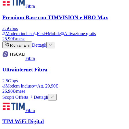
Fibra
Premium Base con TIMVISION e HBO Max
2.5
Gbps
Modem incluso
Fissi+Mobile
Attivazione gratis
25,90
€
/mese
Dettagli
Richiamami
Fibra
Ultrainternet Fibra
2.5
Gbps
Modem Incluso
Att. 29,90€
26,90
€
/mese
Scopri Offerta
Dettagli
Fibra
TIM WiFi Digital