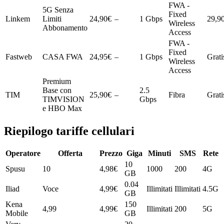
FWA -
5G Senza
Fixed
Linkem
Limiti
24,90
€
–
1
Gbps
29,9
Wireless
Abbonamento
Access
FWA -
Fixed
Fastweb
CASA FWA
24,95
€
–
1
Gbps
Grati
Wireless
Access
Premium
Base con
2.5
TIM
25,90
€
–
Fibra
Grati
TIMVISION
Gbps
e HBO Max
Riepilogo tariffe cellulari
Operatore
Offerta
Prezzo
Giga
Minuti
SMS
Rete
10
Spusu
10
4,98
€
1000
200
4G
GB
0.04
Iliad
Voce
4,99
€
Illimitati
Illimitati
4.5G
GB
Kena
150
4,99
4,99
€
Illimitati
200
5G
Mobile
GB