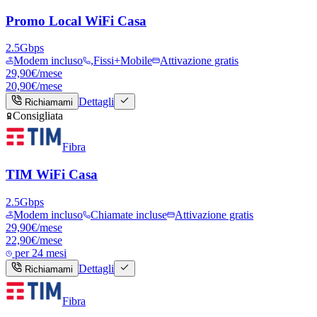
Promo Local WiFi Casa
2.5
Gbps
Modem incluso
,Fissi+Mobile
Attivazione gratis
29,90
€/mese
20,90
€
/mese
Dettagli
Richiamami
Consigliata
Fibra
TIM WiFi Casa
2.5
Gbps
Modem incluso
Chiamate incluse
Attivazione gratis
29,90
€/mese
22,90
€
/mese
per
24 mesi
Dettagli
Richiamami
Fibra