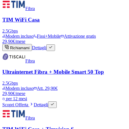
Fibra
TIM WiFi Casa
2.5
Gbps
Modem incluso
Fissi+Mobile
Attivazione gratis
29,90
€
/mese
Dettagli
Richiamami
Fibra
Ultrainternet Fibra + Mobile Smart 50 Top
2.5
Gbps
Modem incluso
Att. 29,90€
29,90
€
/mese
per
12 mesi
Scopri Offerta
Dettagli
Fibra