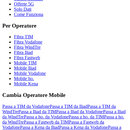
Offerte 5G
Solo Dati
Come Funziona
Per Operatore
Fibra TIM
Fibra Vodafone
Fibra WindTre
Fibra Iliad
Fibra Fastweb
Mobile TIM
Mobile Iliad
Mobile Vodafone
Mobile ho.
Mobile Kena
Cambia Operatore Mobile
Passa a TIM da Vodafone
Passa a TIM da Iliad
Passa a TIM da
WindTre
Passa a Iliad da TIM
Passa a Iliad da Vodafone
Passa a Iliad
da WindTre
Passa a ho. da Vodafone
Passa a ho. da TIM
Passa a ho.
da WindTre
Passa a Fastweb da TIM
Passa a Fastweb da
Vodafone
Passa a Kena da Iliad
Passa a Kena da Vodafone
Passa a