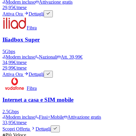
Modem incluso
Attivazione gratis
29,95
€
/mese
Attiva Ora
Dettagli
Fibra
Iliadbox Super
5
Gbps
Modem incluso
Nazionali
Att. 39,99€
34,99
€/mese
29,99
€
/mese
Attiva Ora
Dettagli
Fibra
Internet a casa e SIM mobile
2.5
Gbps
Modem incluso
Fissi+Mobile
Attivazione gratis
33,95
€
/mese
Scopri Offerta
Dettagli
Più Veloce