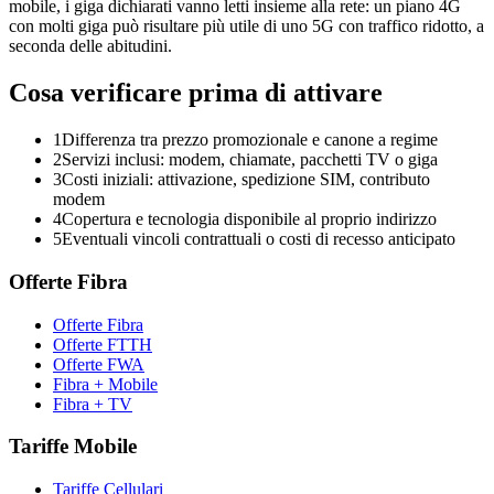
mobile, i giga dichiarati vanno letti insieme alla rete: un piano 4G
con molti giga può risultare più utile di uno 5G con traffico ridotto, a
seconda delle abitudini.
Cosa verificare prima di attivare
1
Differenza tra prezzo promozionale e canone a regime
2
Servizi inclusi: modem, chiamate, pacchetti TV o giga
3
Costi iniziali: attivazione, spedizione SIM, contributo
modem
4
Copertura e tecnologia disponibile al proprio indirizzo
5
Eventuali vincoli contrattuali o costi di recesso anticipato
Offerte Fibra
Offerte Fibra
Offerte FTTH
Offerte FWA
Fibra + Mobile
Fibra + TV
Tariffe Mobile
Tariffe Cellulari