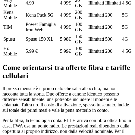
Very
20
4,99
4,99
€
Illimitati
Illimitati
4.5G
Mobile
GB
Kena
200
Kena Pack 5G
4,99
€
Illimitati
200
5G
Mobile
GB
Power Famiglia
100
TIM
4,99
€
Illimitati
200
5G
Iron Web
GB
150
Spusu
Spusu 150 XL
5,98
€
Illimitati
500
4G
GB
Ho.
100
5,99 €
5,99
€
Illimitati
200
4.5G
Mobile
GB
Come orientarsi tra offerte fibra e tariffe
cellulari
Il prezzo mensile è il primo dato che salta all'occhio, ma non
racconta tutta la storia. Due offerte a canone identico possono
differire sensibilmente: una potrebbe includere il modem e le
chiamate, l'altra no. Il costo di attivazione, spesso trascurato, incide
sul totale dei primi mesi e vale la pena metterlo in conto.
Per la fibra, la tecnologia conta: FTTH arriva con fibra ottica fino in
casa, FWA usa un ponte radio. Le prestazioni reali dipendono dalla
copertura al proprio indirizzo, non dalla velocità nominale. Per il