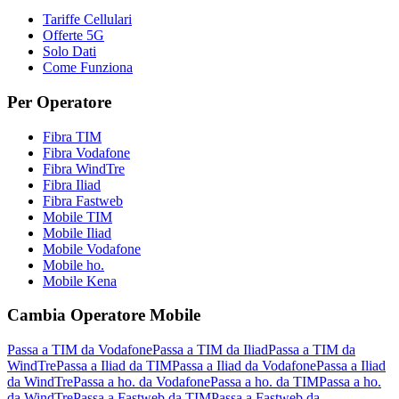
Tariffe Cellulari
Offerte 5G
Solo Dati
Come Funziona
Per Operatore
Fibra TIM
Fibra Vodafone
Fibra WindTre
Fibra Iliad
Fibra Fastweb
Mobile TIM
Mobile Iliad
Mobile Vodafone
Mobile ho.
Mobile Kena
Cambia Operatore Mobile
Passa a TIM da Vodafone
Passa a TIM da Iliad
Passa a TIM da
WindTre
Passa a Iliad da TIM
Passa a Iliad da Vodafone
Passa a Iliad
da WindTre
Passa a ho. da Vodafone
Passa a ho. da TIM
Passa a ho.
da WindTre
Passa a Fastweb da TIM
Passa a Fastweb da