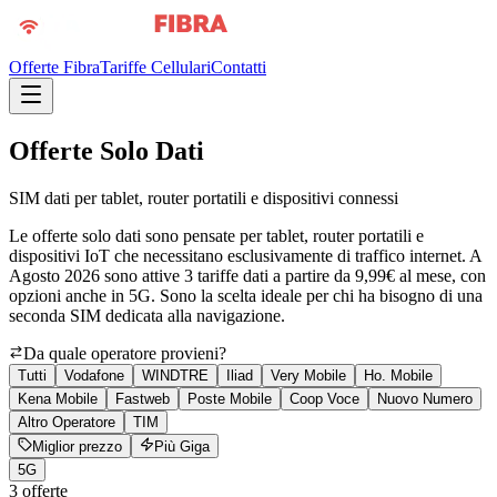
Offerte Fibra
Tariffe Cellulari
Contatti
Offerte Solo Dati
SIM dati per tablet, router portatili e dispositivi connessi
Le offerte solo dati sono pensate per tablet, router portatili e
dispositivi IoT che necessitano esclusivamente di traffico internet. A
Agosto 2026 sono attive 3 tariffe dati a partire da 9,99€ al mese, con
opzioni anche in 5G. Sono la scelta ideale per chi ha bisogno di una
seconda SIM dedicata alla navigazione.
Da quale operatore provieni?
Tutti
Vodafone
WINDTRE
Iliad
Very Mobile
Ho. Mobile
Kena Mobile
Fastweb
Poste Mobile
Coop Voce
Nuovo Numero
Altro Operatore
TIM
Miglior prezzo
Più Giga
5G
3
offerte