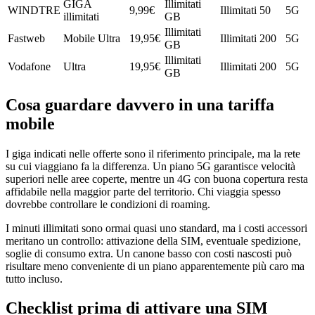
GIGA
Illimitati
WINDTRE
9,99
€
Illimitati
50
5G
illimitati
GB
Illimitati
Fastweb
Mobile Ultra
19,95
€
Illimitati
200
5G
GB
Illimitati
Vodafone
Ultra
19,95
€
Illimitati
200
5G
GB
Cosa guardare davvero in una tariffa
mobile
I giga indicati nelle offerte sono il riferimento principale, ma la rete
su cui viaggiano fa la differenza. Un piano 5G garantisce velocità
superiori nelle aree coperte, mentre un 4G con buona copertura resta
affidabile nella maggior parte del territorio. Chi viaggia spesso
dovrebbe controllare le condizioni di roaming.
I minuti illimitati sono ormai quasi uno standard, ma i costi accessori
meritano un controllo: attivazione della SIM, eventuale spedizione,
soglie di consumo extra. Un canone basso con costi nascosti può
risultare meno conveniente di un piano apparentemente più caro ma
tutto incluso.
Checklist prima di attivare una SIM