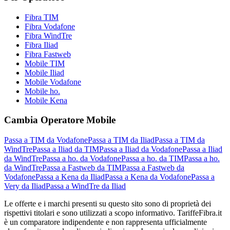
Fibra TIM
Fibra Vodafone
Fibra WindTre
Fibra Iliad
Fibra Fastweb
Mobile TIM
Mobile Iliad
Mobile Vodafone
Mobile ho.
Mobile Kena
Cambia Operatore Mobile
Passa a TIM da Vodafone
Passa a TIM da Iliad
Passa a TIM da
WindTre
Passa a Iliad da TIM
Passa a Iliad da Vodafone
Passa a Iliad
da WindTre
Passa a ho. da Vodafone
Passa a ho. da TIM
Passa a ho.
da WindTre
Passa a Fastweb da TIM
Passa a Fastweb da
Vodafone
Passa a Kena da Iliad
Passa a Kena da Vodafone
Passa a
Very da Iliad
Passa a WindTre da Iliad
Le offerte e i marchi presenti su questo sito sono di proprietà dei
rispettivi titolari e sono utilizzati a scopo informativo. TariffeFibra.it
è un comparatore indipendente e non rappresenta ufficialmente