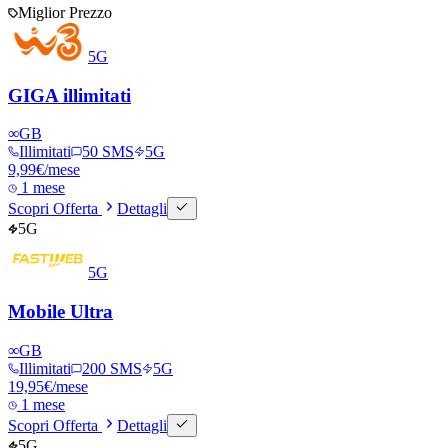
Miglior Prezzo
5G
GIGA illimitati
∞
GB
Illimitati
50 SMS
5G
9,99
€
/mese
1 mese
Scopri Offerta
Dettagli
5G
5G
Mobile Ultra
∞
GB
Illimitati
200 SMS
5G
19,95
€
/mese
1 mese
Scopri Offerta
Dettagli
5G