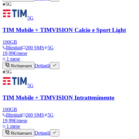
5G
5G
TIM Mobile + TIMVISION Calcio e Sport Light
100
GB
Illimitati
200 SMS
5G
19,99
€
/mese
1 mese
Dettagli
Richiamami
5G
5G
TIM Mobile + TIMVISION Intrattenimento
100
GB
Illimitati
200 SMS
5G
19,99
€
/mese
1 mese
Dettagli
Richiamami