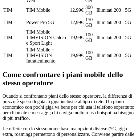
Web
GB
300
TIM
TIM Mobile
12,99
€
Illimitati
200
5G
GB
150
TIM
Power Pro 5G
12,99
€
Illimitati
200
5G
GB
TIM Mobile +
100
TIM
TIMVISION Calcio
19,99
€
Illimitati
200
5G
GB
e Sport Light
TIM Mobile +
100
TIM
TIMVISION
19,99
€
Illimitati
200
5G
GB
Intrattenimento
Come confrontare i piani mobile dello
stesso operatore
Quando si confrontano piani dello stesso operatore, la differenza di
prezzo è spesso legata ai giga inclusi e al tipo di rete. Un piano
economico con pochi giga va bene per chi usa il telefono soprattutto
per chiamate e messaggi; chi naviga molto o usa hotspot ha bisogno
di più traffico.
Le offerte con lo stesso nome base ma opzioni diverse (5G, giga
extra, roaming) permettono di personalizzare. Conviene partire dalle