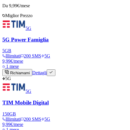
Da
9,99
€/mese
Miglior Prezzo
5G
5G Power Famiglia
5
GB
Illimitati
200 SMS
5G
9,99
€
/mese
1 mese
Dettagli
Richiamami
5G
5G
TIM Mobile Digital
150
GB
Illimitati
200 SMS
5G
9,99
€
/mese
1 mese