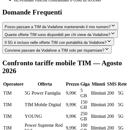
Domande Frequenti
Posso passare a TIM da Vodafone mantenendo il mio numero?
Quante offerte TIM sono disponibili per chi viene da Vodafone?
Il 5G è incluso nelle offerte TIM con portabilità da Vodafone?
Conviene passare da Vodafone a TIM solo per risparmiare?
Confronto tariffe mobile TIM — Agosto
2026
Operatore
Offerta
Prezzo
Giga
Minuti
SMS
Rete
5
TIM
5G Power Famiglia
9,99
€
Illimitati
200
5G
GB
150
TIM
TIM Mobile Digital
9,99
€
Illimitati
200
5G
GB
250
TIM
YOUNG
9,99
€
Illimitati
200
5G
GB
Power Supreme Red
100
TIM
9,99
€
Illimitati
200
5G