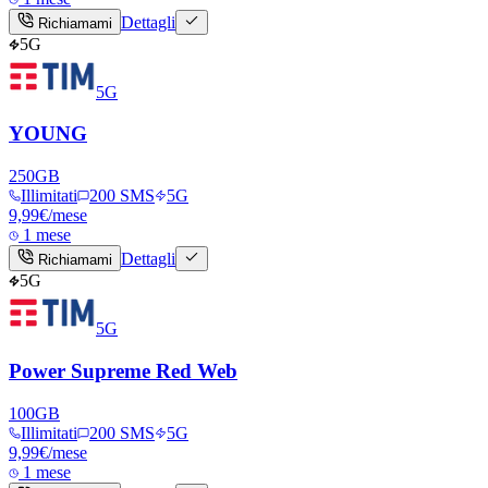
Dettagli
Richiamami
5G
5G
YOUNG
250
GB
Illimitati
200 SMS
5G
9,99
€
/mese
1 mese
Dettagli
Richiamami
5G
5G
Power Supreme Red Web
100
GB
Illimitati
200 SMS
5G
9,99
€
/mese
1 mese