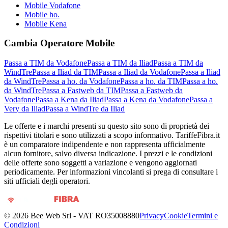
Mobile Vodafone
Mobile ho.
Mobile Kena
Cambia Operatore Mobile
Passa a TIM da Vodafone
Passa a TIM da Iliad
Passa a TIM da
WindTre
Passa a Iliad da TIM
Passa a Iliad da Vodafone
Passa a Iliad
da WindTre
Passa a ho. da Vodafone
Passa a ho. da TIM
Passa a ho.
da WindTre
Passa a Fastweb da TIM
Passa a Fastweb da
Vodafone
Passa a Kena da Iliad
Passa a Kena da Vodafone
Passa a
Very da Iliad
Passa a WindTre da Iliad
Le offerte e i marchi presenti su questo sito sono di proprietà dei
rispettivi titolari e sono utilizzati a scopo informativo. TariffeFibra.it
è un comparatore indipendente e non rappresenta ufficialmente
alcun fornitore, salvo diversa indicazione. I prezzi e le condizioni
delle offerte sono soggetti a variazione e vengono aggiornati
periodicamente. Per informazioni vincolanti si prega di consultare i
siti ufficiali degli operatori.
©
2026
Bee Web Srl - VAT RO35008880
Privacy
Cookie
Termini e
Condizioni