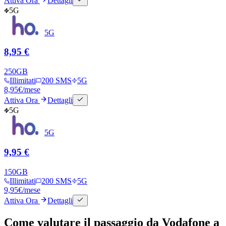
Attiva Ora
Dettagli
5G
5G
8,95 €
250
GB
Illimitati
200 SMS
5G
8,95
€
/mese
Attiva Ora
Dettagli
5G
5G
9,95 €
150
GB
Illimitati
200 SMS
5G
9,95
€
/mese
Attiva Ora
Dettagli
Come valutare il passaggio da Vodafone a