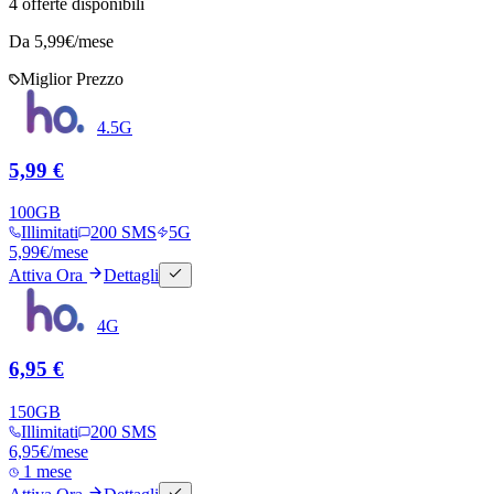
4
offerte disponibili
Da
5,99
€/mese
Miglior Prezzo
4.5G
5,99 €
100
GB
Illimitati
200 SMS
5G
5,99
€
/mese
Attiva Ora
Dettagli
4G
6,95 €
150
GB
Illimitati
200 SMS
6,95
€
/mese
1 mese