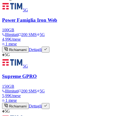
5G
Power Famiglia Iron Web
100
GB
Illimitati
200 SMS
5G
4,99
€
/mese
1 mese
Dettagli
Richiamami
5G
5G
Supreme GPRO
150
GB
Illimitati
200 SMS
5G
5,99
€
/mese
1 mese
Dettagli
Richiamami
5G