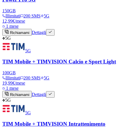
150
GB
Illimitati
200 SMS
5G
12,99
€
/mese
1 mese
Dettagli
Richiamami
5G
5G
TIM Mobile + TIMVISION Calcio e Sport Light
100
GB
Illimitati
200 SMS
5G
19,99
€
/mese
1 mese
Dettagli
Richiamami
5G
5G
TIM Mobile + TIMVISION Intrattenimento