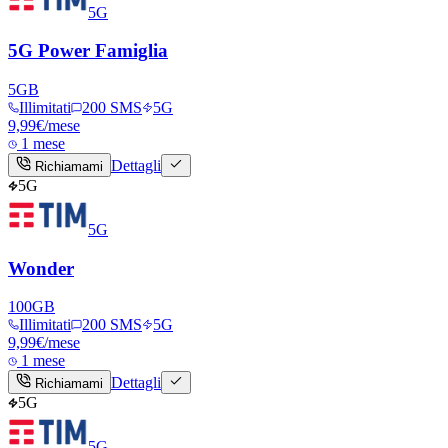
5G
5G Power Famiglia
5
GB
Illimitati
200 SMS
5G
9,99
€
/mese
1 mese
Dettagli
Richiamami
5G
5G
Wonder
100
GB
Illimitati
200 SMS
5G
9,99
€
/mese
1 mese
Dettagli
Richiamami
5G
5G