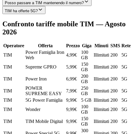
Posso passare a TIM mantenendo il numero?
TIM ha offerte 5G?
Confronto tariffe mobile TIM — Agosto
2026
Operatore
Offerta
Prezzo
Giga
Minuti
SMS
Rete
Power Famiglia Iron
100
TIM
4,99
€
Illimitati
200
5G
Web
GB
150
TIM
Supreme GPRO
5,99
€
Illimitati
200
5G
GB
200
TIM
Power Iron
6,99
€
Illimitati
200
5G
GB
POWER
250
TIM
7,99
€
Illimitati
200
5G
SUPREME EASY
GB
TIM
5G Power Famiglia
9,99
€
5 GB
Illimitati
200
5G
100
TIM
Wonder
9,99
€
Illimitati
200
5G
GB
150
TIM
TIM Mobile Digital
9,99
€
Illimitati
200
5G
GB
300
TIM
Power Special 5G
9,99
€
Illimitati
200
5G