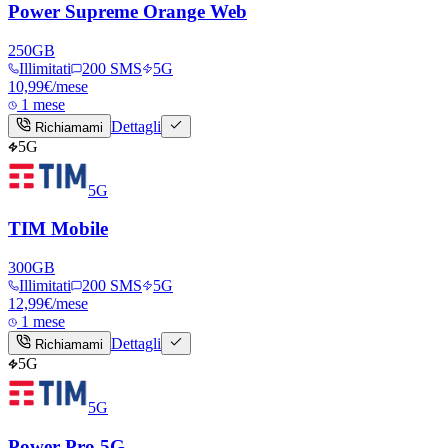
Power Supreme Orange Web
250
GB
Illimitati
200 SMS
5G
10,99
€
/mese
1 mese
Dettagli
Richiamami
5G
5G
TIM Mobile
300
GB
Illimitati
200 SMS
5G
12,99
€
/mese
1 mese
Dettagli
Richiamami
5G
5G
Power Pro 5G