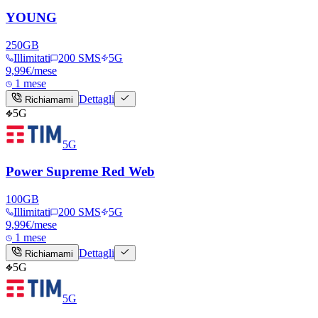
YOUNG
250
GB
Illimitati
200 SMS
5G
9,99
€
/mese
1 mese
Dettagli
Richiamami
5G
5G
Power Supreme Red Web
100
GB
Illimitati
200 SMS
5G
9,99
€
/mese
1 mese
Dettagli
Richiamami
5G
5G