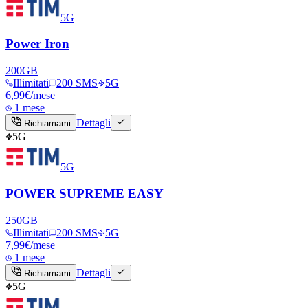
5G
Power Iron
200
GB
Illimitati
200 SMS
5G
6,99
€
/mese
1 mese
Dettagli
Richiamami
5G
5G
POWER SUPREME EASY
250
GB
Illimitati
200 SMS
5G
7,99
€
/mese
1 mese
Dettagli
Richiamami
5G