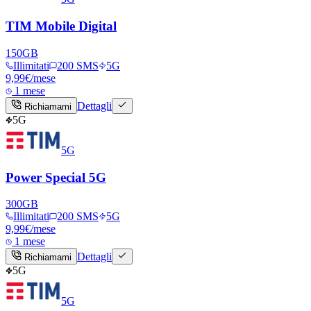
TIM Mobile Digital
150
GB
Illimitati
200 SMS
5G
9,99
€
/mese
1 mese
Dettagli
Richiamami
5G
5G
Power Special 5G
300
GB
Illimitati
200 SMS
5G
9,99
€
/mese
1 mese
Dettagli
Richiamami
5G
5G