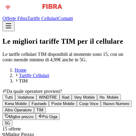
Offerte Fibra
Tariffe Cellulari
Contatti
Le migliori tariffe TIM per il cellulare
Le tariffe cellulari TIM disponibili al momento sono 15, con un
costo mensile minimo di 4,99€ anche in 5G.
Home
Tariffe Cellulari
TIM
Da quale operatore provieni?
Tutti
Vodafone
WINDTRE
Iliad
Very Mobile
Ho. Mobile
Kena Mobile
Fastweb
Poste Mobile
Coop Voce
Nuovo Numero
Altro Operatore
TIM
Miglior prezzo
Più Giga
5G
15
offerte
Miglior Prezzo