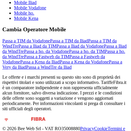
Mobile Iliad
Mobile Vodafone
Mobile ho.
Mobile Kena
Cambia Operatore Mobile
Passa a TIM da Vodafone
Passa a TIM da Iliad
Passa a TIM da
WindTre
Passa a Iliad da TIM
Passa a Iliad da Vodafone
Passa a Iliad
da WindTre
Passa a ho. da Vodafone
Passa a ho. da TIM
Passa a ho.
da WindTre
Passa a Fastweb da TIM
Passa a Fastweb da
Vodafone
Passa a Kena da Iliad
Passa a Kena da Vodafone
Passa a
Very da Iliad
Passa a WindTre da Iliad
Le offerte e i marchi presenti su questo sito sono di proprietà dei
rispettivi titolari e sono utilizzati a scopo informativo. TariffeFibra.it
è un comparatore indipendente e non rappresenta ufficialmente
alcun fornitore, salvo diversa indicazione. I prezzi e le condizioni
delle offerte sono soggetti a variazione e vengono aggiornati
periodicamente. Per informazioni vincolanti si prega di consultare i
siti ufficiali degli operatori.
©
2026
Bee Web Srl - VAT RO35008880
Privacy
Cookie
Termini e