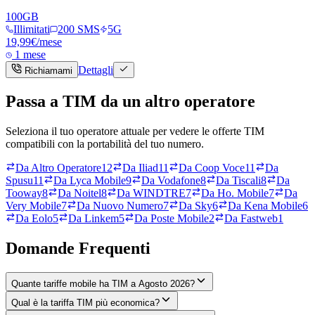
100
GB
Illimitati
200 SMS
5G
19,99
€
/mese
1 mese
Dettagli
Richiamami
Passa a
TIM
da un altro operatore
Seleziona il tuo operatore attuale per vedere le offerte
TIM
compatibili con la portabilità del tuo numero.
Da
Altro Operatore
12
Da
Iliad
11
Da
Coop Voce
11
Da
Spusu
11
Da
Lyca Mobile
9
Da
Vodafone
8
Da
Tiscali
8
Da
Tooway
8
Da
Noitel
8
Da
WINDTRE
7
Da
Ho. Mobile
7
Da
Very Mobile
7
Da
Nuovo Numero
7
Da
Sky
6
Da
Kena Mobile
6
Da
Eolo
5
Da
Linkem
5
Da
Poste Mobile
2
Da
Fastweb
1
Domande Frequenti
Quante tariffe mobile ha TIM a Agosto 2026?
Qual è la tariffa TIM più economica?