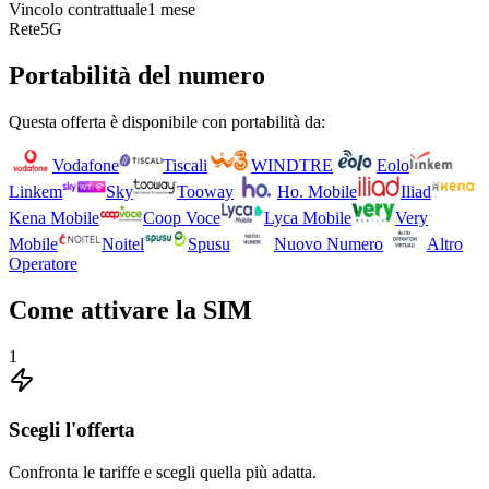
Vincolo contrattuale
1 mese
Rete
5G
Portabilità del numero
Questa offerta è disponibile con portabilità da:
Vodafone
Tiscali
WINDTRE
Eolo
Linkem
Sky
Tooway
Ho. Mobile
Iliad
Kena Mobile
Coop Voce
Lyca Mobile
Very
Mobile
Noitel
Spusu
Nuovo Numero
Altro
Operatore
Come attivare la SIM
1
Scegli l'offerta
Confronta le tariffe e scegli quella più adatta.