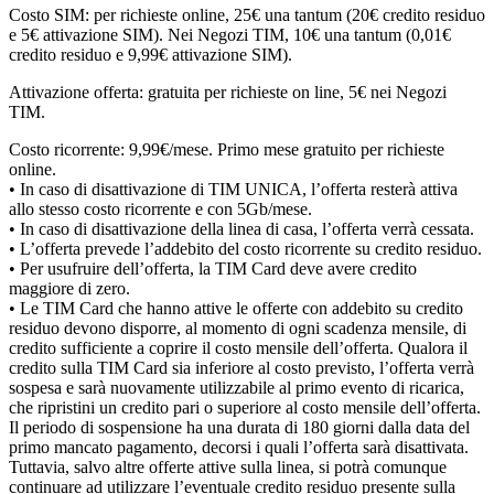
Costo SIM: per richieste online, 25€ una tantum (20€ credito residuo
e 5€ attivazione SIM). Nei Negozi TIM, 10€ una tantum (0,01€
credito residuo e 9,99€ attivazione SIM).
Attivazione offerta: gratuita per richieste on line, 5€ nei Negozi
TIM.
Costo ricorrente: 9,99€/mese. Primo mese gratuito per richieste
online.
• In caso di disattivazione di TIM UNICA, l’offerta resterà attiva
allo stesso costo ricorrente e con 5Gb/mese.
• In caso di disattivazione della linea di casa, l’offerta verrà cessata.
• L’offerta prevede l’addebito del costo ricorrente su credito residuo.
• Per usufruire dell’offerta, la TIM Card deve avere credito
maggiore di zero.
• Le TIM Card che hanno attive le offerte con addebito su credito
residuo devono disporre, al momento di ogni scadenza mensile, di
credito sufficiente a coprire il costo mensile dell’offerta. Qualora il
credito sulla TIM Card sia inferiore al costo previsto, l’offerta verrà
sospesa e sarà nuovamente utilizzabile al primo evento di ricarica,
che ripristini un credito pari o superiore al costo mensile dell’offerta.
Il periodo di sospensione ha una durata di 180 giorni dalla data del
primo mancato pagamento, decorsi i quali l’offerta sarà disattivata.
Tuttavia, salvo altre offerte attive sulla linea, si potrà comunque
continuare ad utilizzare l’eventuale credito residuo presente sulla