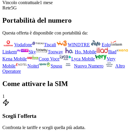
Vincolo contrattuale
1 mese
Rete
5G
Portabilità del numero
Questa offerta è disponibile con portabilità da:
Vodafone
Tiscali
WINDTRE
Eolo
Linkem
Sky
Tooway
Ho. Mobile
Iliad
Kena Mobile
Coop Voce
Lyca Mobile
Very
Mobile
Noitel
Spusu
Nuovo Numero
Altro
Operatore
Come attivare la SIM
1
Scegli l'offerta
Confronta le tariffe e scegli quella più adatta.