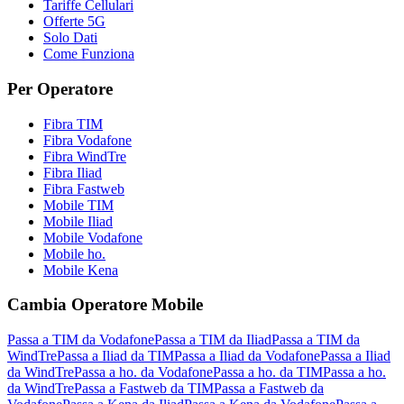
Tariffe Cellulari
Offerte 5G
Solo Dati
Come Funziona
Per Operatore
Fibra TIM
Fibra Vodafone
Fibra WindTre
Fibra Iliad
Fibra Fastweb
Mobile TIM
Mobile Iliad
Mobile Vodafone
Mobile ho.
Mobile Kena
Cambia Operatore Mobile
Passa a TIM da Vodafone
Passa a TIM da Iliad
Passa a TIM da
WindTre
Passa a Iliad da TIM
Passa a Iliad da Vodafone
Passa a Iliad
da WindTre
Passa a ho. da Vodafone
Passa a ho. da TIM
Passa a ho.
da WindTre
Passa a Fastweb da TIM
Passa a Fastweb da