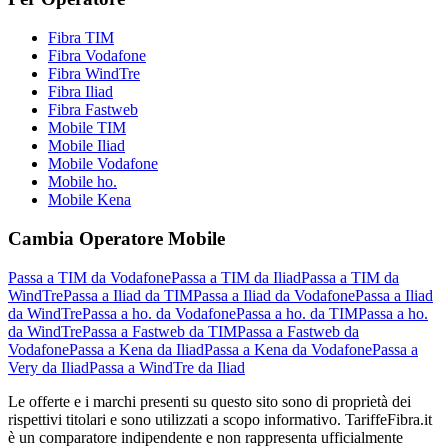
Fibra TIM
Fibra Vodafone
Fibra WindTre
Fibra Iliad
Fibra Fastweb
Mobile TIM
Mobile Iliad
Mobile Vodafone
Mobile ho.
Mobile Kena
Cambia Operatore Mobile
Passa a TIM da Vodafone
Passa a TIM da Iliad
Passa a TIM da
WindTre
Passa a Iliad da TIM
Passa a Iliad da Vodafone
Passa a Iliad
da WindTre
Passa a ho. da Vodafone
Passa a ho. da TIM
Passa a ho.
da WindTre
Passa a Fastweb da TIM
Passa a Fastweb da
Vodafone
Passa a Kena da Iliad
Passa a Kena da Vodafone
Passa a
Very da Iliad
Passa a WindTre da Iliad
Le offerte e i marchi presenti su questo sito sono di proprietà dei
rispettivi titolari e sono utilizzati a scopo informativo. TariffeFibra.it
è un comparatore indipendente e non rappresenta ufficialmente