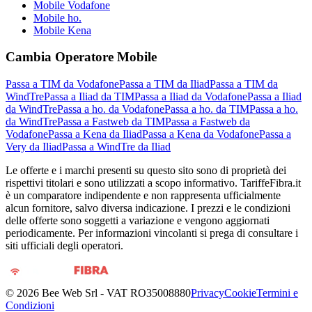
Mobile Vodafone
Mobile ho.
Mobile Kena
Cambia Operatore Mobile
Passa a TIM da Vodafone
Passa a TIM da Iliad
Passa a TIM da
WindTre
Passa a Iliad da TIM
Passa a Iliad da Vodafone
Passa a Iliad
da WindTre
Passa a ho. da Vodafone
Passa a ho. da TIM
Passa a ho.
da WindTre
Passa a Fastweb da TIM
Passa a Fastweb da
Vodafone
Passa a Kena da Iliad
Passa a Kena da Vodafone
Passa a
Very da Iliad
Passa a WindTre da Iliad
Le offerte e i marchi presenti su questo sito sono di proprietà dei
rispettivi titolari e sono utilizzati a scopo informativo. TariffeFibra.it
è un comparatore indipendente e non rappresenta ufficialmente
alcun fornitore, salvo diversa indicazione. I prezzi e le condizioni
delle offerte sono soggetti a variazione e vengono aggiornati
periodicamente. Per informazioni vincolanti si prega di consultare i
siti ufficiali degli operatori.
©
2026
Bee Web Srl - VAT RO35008880
Privacy
Cookie
Termini e
Condizioni