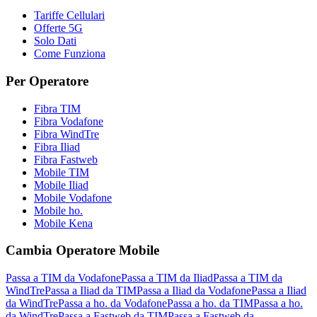
Tariffe Cellulari
Offerte 5G
Solo Dati
Come Funziona
Per Operatore
Fibra TIM
Fibra Vodafone
Fibra WindTre
Fibra Iliad
Fibra Fastweb
Mobile TIM
Mobile Iliad
Mobile Vodafone
Mobile ho.
Mobile Kena
Cambia Operatore Mobile
Passa a TIM da Vodafone
Passa a TIM da Iliad
Passa a TIM da
WindTre
Passa a Iliad da TIM
Passa a Iliad da Vodafone
Passa a Iliad
da WindTre
Passa a ho. da Vodafone
Passa a ho. da TIM
Passa a ho.
da WindTre
Passa a Fastweb da TIM
Passa a Fastweb da