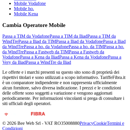
Mobile Vodafone
Mobile ho.
Mobile Kena
Cambia Operatore Mobile
Passa a TIM da Vodafone
Passa a TIM da Iliad
Passa a TIM da
WindTre
Passa a Iliad da TIM
Passa a Iliad da Vodafone
Passa a Iliad
da WindTre
Passa a ho. da Vodafone
Passa a ho. da TIM
Passa a ho.
da WindTre
Passa a Fastweb da TIM
Passa a Fastweb da
Vodafone
Passa a Kena da Iliad
Passa a Kena da Vodafone
Passa a
Very da Iliad
Passa a WindTre da Iliad
Le offerte e i marchi presenti su questo sito sono di proprietà dei
rispettivi titolari e sono utilizzati a scopo informativo. TariffeFibra.it
è un comparatore indipendente e non rappresenta ufficialmente
alcun fornitore, salvo diversa indicazione. I prezzi e le condizioni
delle offerte sono soggetti a variazione e vengono aggiornati
periodicamente. Per informazioni vincolanti si prega di consultare i
siti ufficiali degli operatori.
©
2026
Bee Web Srl - VAT RO35008880
Privacy
Cookie
Termini e
Condizioni