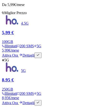
Da
5,99
€/mese
Miglior Prezzo
4.5G
5,99 €
100
GB
Illimitati
200 SMS
5G
5,99
€
/mese
Attiva Ora
Dettagli
5G
5G
8,95 €
250
GB
Illimitati
200 SMS
5G
8,95
€
/mese
Attiva Ora
Dettagli