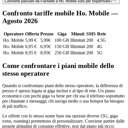
Conviene passare da Fastweb a Ho. Mobile solo per risparmiare?
Confronto tariffe mobile Ho. Mobile —
Agosto 2026
Operatore
Offerta
Prezzo
Giga
Minuti
SMS
Rete
Ho. Mobile
5,99 €
5,99
€
100 GB
Illimitati
200
4.5G
Ho. Mobile
6,95 €
6,95
€
150 GB
Illimitati
200
4G
Ho. Mobile
8,95 €
8,95
€
250 GB
Illimitati
200
5G
Come confrontare i piani mobile dello
stesso operatore
Quando si confrontano piani dello stesso operatore, la differenza di
prezzo è spesso legata ai giga inclusi e al tipo di rete. Un piano
economico con pochi giga va bene per chi usa il telefono soprattutto
per chiamate e messaggi; chi naviga molto o usa hotspot ha bisogno
di più traffico.
Le offerte con lo stesso nome base ma opzioni diverse (5G, giga
extra, roaming) permettono di personalizzare. Conviene partire dalle
proprie abitudini di consumo effettive, non dal piano più ricco: