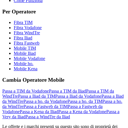
Come Funziona
Per Operatore
Fibra TIM
Fibra Vodafone
Fibra WindTre
Fibra Iliad
Fibra Fastweb
Mobile TIM
Mobile Iliad
Mobile Vodafone
Mobile ho.
Mobile Kena
Cambia Operatore Mobile
Passa a TIM da Vodafone
Passa a TIM da Iliad
Passa a TIM da
WindTre
Passa a Iliad da TIM
Passa a Iliad da Vodafone
Passa a Iliad
da WindTre
Passa a ho. da Vodafone
Passa a ho. da TIM
Passa a ho.
da WindTre
Passa a Fastweb da TIM
Passa a Fastweb da
Vodafone
Passa a Kena da Iliad
Passa a Kena da Vodafone
Passa a
Very da Iliad
Passa a WindTre da Iliad
Le offerte e i marchi presenti su questo sito sono di proprietà dei