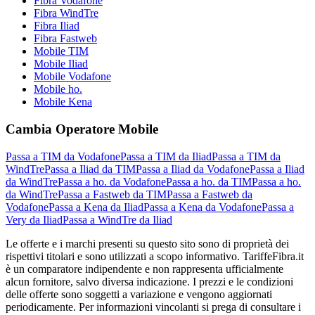
Fibra Vodafone
Fibra WindTre
Fibra Iliad
Fibra Fastweb
Mobile TIM
Mobile Iliad
Mobile Vodafone
Mobile ho.
Mobile Kena
Cambia Operatore Mobile
Passa a TIM da Vodafone
Passa a TIM da Iliad
Passa a TIM da
WindTre
Passa a Iliad da TIM
Passa a Iliad da Vodafone
Passa a Iliad
da WindTre
Passa a ho. da Vodafone
Passa a ho. da TIM
Passa a ho.
da WindTre
Passa a Fastweb da TIM
Passa a Fastweb da
Vodafone
Passa a Kena da Iliad
Passa a Kena da Vodafone
Passa a
Very da Iliad
Passa a WindTre da Iliad
Le offerte e i marchi presenti su questo sito sono di proprietà dei
rispettivi titolari e sono utilizzati a scopo informativo. TariffeFibra.it
è un comparatore indipendente e non rappresenta ufficialmente
alcun fornitore, salvo diversa indicazione. I prezzi e le condizioni
delle offerte sono soggetti a variazione e vengono aggiornati
periodicamente. Per informazioni vincolanti si prega di consultare i