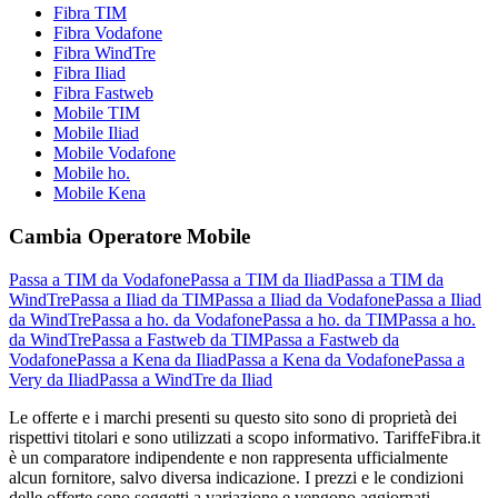
Fibra TIM
Fibra Vodafone
Fibra WindTre
Fibra Iliad
Fibra Fastweb
Mobile TIM
Mobile Iliad
Mobile Vodafone
Mobile ho.
Mobile Kena
Cambia Operatore Mobile
Passa a TIM da Vodafone
Passa a TIM da Iliad
Passa a TIM da
WindTre
Passa a Iliad da TIM
Passa a Iliad da Vodafone
Passa a Iliad
da WindTre
Passa a ho. da Vodafone
Passa a ho. da TIM
Passa a ho.
da WindTre
Passa a Fastweb da TIM
Passa a Fastweb da
Vodafone
Passa a Kena da Iliad
Passa a Kena da Vodafone
Passa a
Very da Iliad
Passa a WindTre da Iliad
Le offerte e i marchi presenti su questo sito sono di proprietà dei
rispettivi titolari e sono utilizzati a scopo informativo. TariffeFibra.it
è un comparatore indipendente e non rappresenta ufficialmente
alcun fornitore, salvo diversa indicazione. I prezzi e le condizioni
delle offerte sono soggetti a variazione e vengono aggiornati