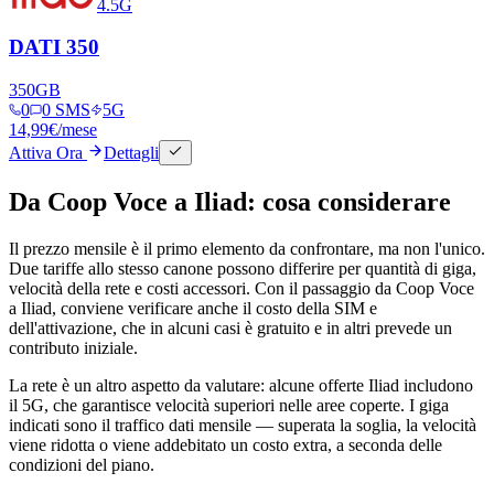
4.5G
DATI 350
350
GB
0
0 SMS
5G
14,99
€
/mese
Attiva Ora
Dettagli
Da Coop Voce a Iliad: cosa considerare
Il prezzo mensile è il primo elemento da confrontare, ma non l'unico.
Due tariffe allo stesso canone possono differire per quantità di giga,
velocità della rete e costi accessori. Con il passaggio da Coop Voce
a Iliad, conviene verificare anche il costo della SIM e
dell'attivazione, che in alcuni casi è gratuito e in altri prevede un
contributo iniziale.
La rete è un altro aspetto da valutare: alcune offerte Iliad includono
il 5G, che garantisce velocità superiori nelle aree coperte. I giga
indicati sono il traffico dati mensile — superata la soglia, la velocità
viene ridotta o viene addebitato un costo extra, a seconda delle
condizioni del piano.