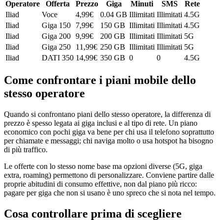
Operatore
Offerta
Prezzo
Giga
Minuti
SMS
Rete
Iliad
Voce
4,99
€
0.04 GB
Illimitati
Illimitati
4.5G
Iliad
Giga 150
7,99
€
150 GB
Illimitati
Illimitati
4.5G
Iliad
Giga 200
9,99
€
200 GB
Illimitati
Illimitati
5G
Iliad
Giga 250
11,99
€
250 GB
Illimitati
Illimitati
5G
Iliad
DATI 350
14,99
€
350 GB
0
0
4.5G
Come confrontare i piani mobile dello
stesso operatore
Quando si confrontano piani dello stesso operatore, la differenza di
prezzo è spesso legata ai giga inclusi e al tipo di rete. Un piano
economico con pochi giga va bene per chi usa il telefono soprattutto
per chiamate e messaggi; chi naviga molto o usa hotspot ha bisogno
di più traffico.
Le offerte con lo stesso nome base ma opzioni diverse (5G, giga
extra, roaming) permettono di personalizzare. Conviene partire dalle
proprie abitudini di consumo effettive, non dal piano più ricco:
pagare per giga che non si usano è uno spreco che si nota nel tempo.
Cosa controllare prima di scegliere