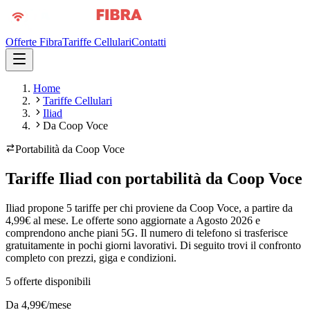
Offerte Fibra
Tariffe Cellulari
Contatti
Home
Tariffe Cellulari
Iliad
Da Coop Voce
Portabilità da
Coop Voce
Tariffe Iliad con portabilità da Coop Voce
Iliad propone 5 tariffe per chi proviene da Coop Voce, a partire da
4,99€ al mese. Le offerte sono aggiornate a Agosto 2026 e
comprendono anche piani 5G. Il numero di telefono si trasferisce
gratuitamente in pochi giorni lavorativi. Di seguito trovi il confronto
completo con prezzi, giga e condizioni.
5
offerte disponibili
Da
4,99
€/mese