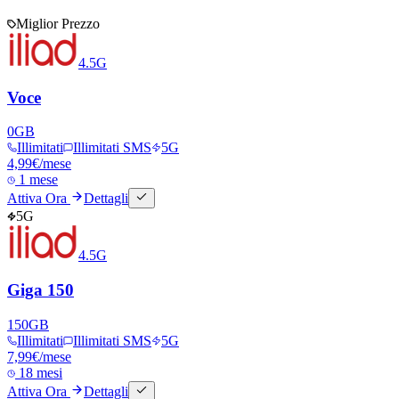
Miglior Prezzo
4.5G
Voce
0
GB
Illimitati
Illimitati SMS
5G
4,99
€
/mese
1 mese
Attiva Ora
Dettagli
5G
4.5G
Giga 150
150
GB
Illimitati
Illimitati SMS
5G
7,99
€
/mese
18 mesi
Attiva Ora
Dettagli