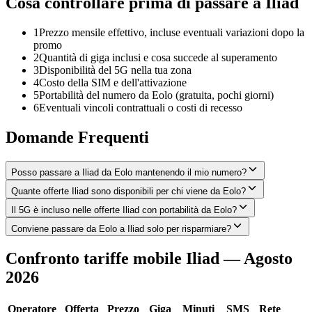
Cosa controllare prima di passare a Iliad
1
Prezzo mensile effettivo, incluse eventuali variazioni dopo la
promo
2
Quantità di giga inclusi e cosa succede al superamento
3
Disponibilità del 5G nella tua zona
4
Costo della SIM e dell'attivazione
5
Portabilità del numero da Eolo (gratuita, pochi giorni)
6
Eventuali vincoli contrattuali o costi di recesso
Domande Frequenti
Posso passare a Iliad da Eolo mantenendo il mio numero?
Quante offerte Iliad sono disponibili per chi viene da Eolo?
Il 5G è incluso nelle offerte Iliad con portabilità da Eolo?
Conviene passare da Eolo a Iliad solo per risparmiare?
Confronto tariffe mobile Iliad — Agosto
2026
Operatore
Offerta
Prezzo
Giga
Minuti
SMS
Rete