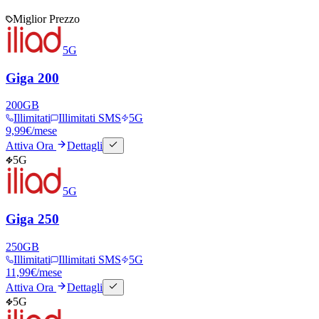
Miglior Prezzo
5G
Giga 200
200
GB
Illimitati
Illimitati SMS
5G
9,99
€
/mese
Attiva Ora
Dettagli
5G
5G
Giga 250
250
GB
Illimitati
Illimitati SMS
5G
11,99
€
/mese
Attiva Ora
Dettagli
5G