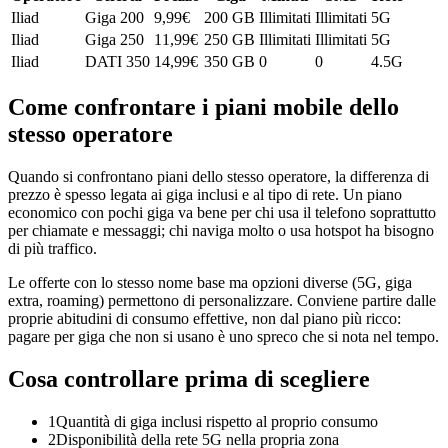
Iliad
Giga 200
9,99
€
200 GB
Illimitati
Illimitati
5G
Iliad
Giga 250
11,99
€
250 GB
Illimitati
Illimitati
5G
Iliad
DATI 350
14,99
€
350 GB
0
0
4.5G
Come confrontare i piani mobile dello
stesso operatore
Quando si confrontano piani dello stesso operatore, la differenza di
prezzo è spesso legata ai giga inclusi e al tipo di rete. Un piano
economico con pochi giga va bene per chi usa il telefono soprattutto
per chiamate e messaggi; chi naviga molto o usa hotspot ha bisogno
di più traffico.
Le offerte con lo stesso nome base ma opzioni diverse (5G, giga
extra, roaming) permettono di personalizzare. Conviene partire dalle
proprie abitudini di consumo effettive, non dal piano più ricco:
pagare per giga che non si usano è uno spreco che si nota nel tempo.
Cosa controllare prima di scegliere
1
Quantità di giga inclusi rispetto al proprio consumo
2
Disponibilità della rete 5G nella propria zona