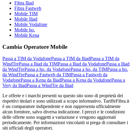
Fibra Iliad
Fibra Fastweb
Mobile TIM
Mobile Iliad
Mobile Vodafone
Mobile ho.
Mobile Kena
Cambia Operatore Mobile
Passa a TIM da Vodafone
Passa a TIM da Iliad
Passa a TIM da
WindTre
Passa a Iliad da TIM
Passa a Iliad da Vodafone
Passa a Iliad
da WindTre
Passa a ho. da Vodafone
Passa a ho. da TIM
Passa a ho.
da WindTre
Passa a Fastweb da TIM
Passa a Fastweb da
Vodafone
Passa a Kena da Iliad
Passa a Kena da Vodafone
Passa a
Very da Iliad
Passa a WindTre da Iliad
Le offerte e i marchi presenti su questo sito sono di proprietà dei
rispettivi titolari e sono utilizzati a scopo informativo. TariffeFibra.it
è un comparatore indipendente e non rappresenta ufficialmente
alcun fornitore, salvo diversa indicazione. I prezzi e le condizioni
delle offerte sono soggetti a variazione e vengono aggiornati
periodicamente. Per informazioni vincolanti si prega di consultare i
siti ufficiali degli operatori.