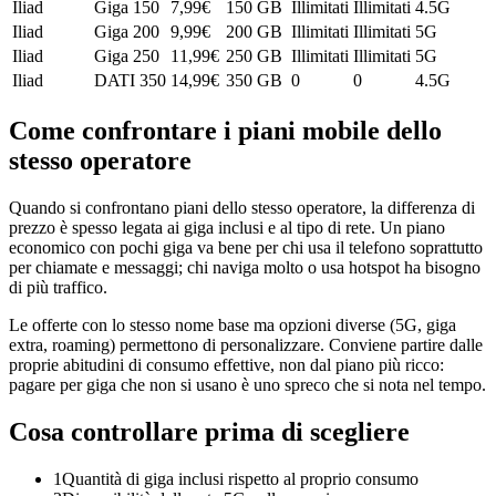
Iliad
Giga 150
7,99
€
150 GB
Illimitati
Illimitati
4.5G
Iliad
Giga 200
9,99
€
200 GB
Illimitati
Illimitati
5G
Iliad
Giga 250
11,99
€
250 GB
Illimitati
Illimitati
5G
Iliad
DATI 350
14,99
€
350 GB
0
0
4.5G
Come confrontare i piani mobile dello
stesso operatore
Quando si confrontano piani dello stesso operatore, la differenza di
prezzo è spesso legata ai giga inclusi e al tipo di rete. Un piano
economico con pochi giga va bene per chi usa il telefono soprattutto
per chiamate e messaggi; chi naviga molto o usa hotspot ha bisogno
di più traffico.
Le offerte con lo stesso nome base ma opzioni diverse (5G, giga
extra, roaming) permettono di personalizzare. Conviene partire dalle
proprie abitudini di consumo effettive, non dal piano più ricco:
pagare per giga che non si usano è uno spreco che si nota nel tempo.
Cosa controllare prima di scegliere
1
Quantità di giga inclusi rispetto al proprio consumo