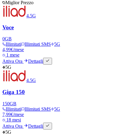
Miglior Prezzo
4.5G
Voce
0
GB
Illimitati
Illimitati SMS
5G
4,99
€
/mese
1 mese
Attiva Ora
Dettagli
5G
4.5G
Giga 150
150
GB
Illimitati
Illimitati SMS
5G
7,99
€
/mese
18 mesi
Attiva Ora
Dettagli
5G