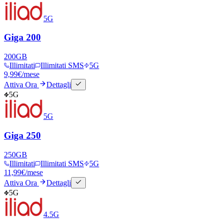
5G
Giga 200
200
GB
Illimitati
Illimitati SMS
5G
9,99
€
/mese
Attiva Ora
Dettagli
5G
5G
Giga 250
250
GB
Illimitati
Illimitati SMS
5G
11,99
€
/mese
Attiva Ora
Dettagli
5G
4.5G