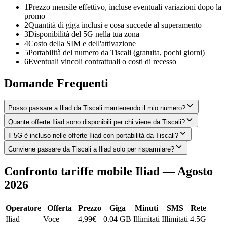
1
Prezzo mensile effettivo, incluse eventuali variazioni dopo la
promo
2
Quantità di giga inclusi e cosa succede al superamento
3
Disponibilità del 5G nella tua zona
4
Costo della SIM e dell'attivazione
5
Portabilità del numero da Tiscali (gratuita, pochi giorni)
6
Eventuali vincoli contrattuali o costi di recesso
Domande Frequenti
Posso passare a Iliad da Tiscali mantenendo il mio numero?
Quante offerte Iliad sono disponibili per chi viene da Tiscali?
Il 5G è incluso nelle offerte Iliad con portabilità da Tiscali?
Conviene passare da Tiscali a Iliad solo per risparmiare?
Confronto tariffe mobile Iliad — Agosto
2026
Operatore
Offerta
Prezzo
Giga
Minuti
SMS
Rete
Iliad
Voce
4,99
€
0.04 GB
Illimitati
Illimitati
4.5G