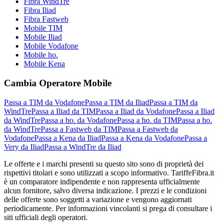
Fibra WindTre
Fibra Iliad
Fibra Fastweb
Mobile TIM
Mobile Iliad
Mobile Vodafone
Mobile ho.
Mobile Kena
Cambia Operatore Mobile
Passa a TIM da Vodafone
Passa a TIM da Iliad
Passa a TIM da
WindTre
Passa a Iliad da TIM
Passa a Iliad da Vodafone
Passa a Iliad
da WindTre
Passa a ho. da Vodafone
Passa a ho. da TIM
Passa a ho.
da WindTre
Passa a Fastweb da TIM
Passa a Fastweb da
Vodafone
Passa a Kena da Iliad
Passa a Kena da Vodafone
Passa a
Very da Iliad
Passa a WindTre da Iliad
Le offerte e i marchi presenti su questo sito sono di proprietà dei
rispettivi titolari e sono utilizzati a scopo informativo. TariffeFibra.it
è un comparatore indipendente e non rappresenta ufficialmente
alcun fornitore, salvo diversa indicazione. I prezzi e le condizioni
delle offerte sono soggetti a variazione e vengono aggiornati
periodicamente. Per informazioni vincolanti si prega di consultare i
siti ufficiali degli operatori.