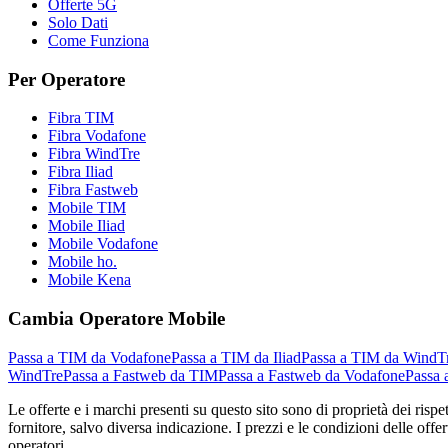
Offerte 5G
Solo Dati
Come Funziona
Per Operatore
Fibra TIM
Fibra Vodafone
Fibra WindTre
Fibra Iliad
Fibra Fastweb
Mobile TIM
Mobile Iliad
Mobile Vodafone
Mobile ho.
Mobile Kena
Cambia Operatore Mobile
Passa a TIM da Vodafone
Passa a TIM da Iliad
Passa a TIM da WindT
WindTre
Passa a Fastweb da TIM
Passa a Fastweb da Vodafone
Passa 
Le offerte e i marchi presenti su questo sito sono di proprietà dei risp
fornitore, salvo diversa indicazione. I prezzi e le condizioni delle offe
operatori.