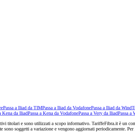
re
Passa a Iliad da TIM
Passa a Iliad da Vodafone
Passa a Iliad da WindT
a Kena da Iliad
Passa a Kena da Vodafone
Passa a Very da Iliad
Passa a 
ettivi titolari e sono utilizzati a scopo informativo. TariffeFibra.it è un
rte sono soggetti a variazione e vengono aggiornati periodicamente. Per in