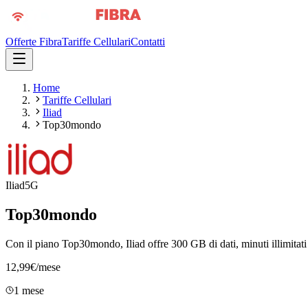
Offerte Fibra
Tariffe Cellulari
Contatti
Home
Tariffe Cellulari
Iliad
Top30mondo
Iliad
5G
Top30mondo
Con il piano Top30mondo, Iliad offre 300 GB di dati, minuti illimitati
12,99
€
/mese
1 mese