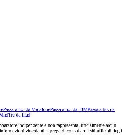
re
Passa a ho. da Vodafone
Passa a ho. da TIM
Passa a ho. da
WindTre da Iliad
 comparatore indipendente e non rappresenta ufficialmente alcun
formazioni vincolanti si prega di consultare i siti ufficiali degli