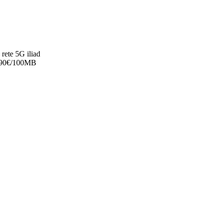
 rete 5G iliad
 0,90€/100MB