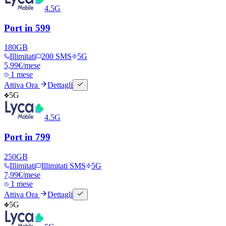
4.5G
Port in 599
180
GB
Illimitati
200 SMS
5G
5,99
€
/mese
1 mese
Attiva Ora
Dettagli
5G
4.5G
Port in 799
250
GB
Illimitati
Illimitati SMS
5G
7,99
€
/mese
1 mese
Attiva Ora
Dettagli
5G