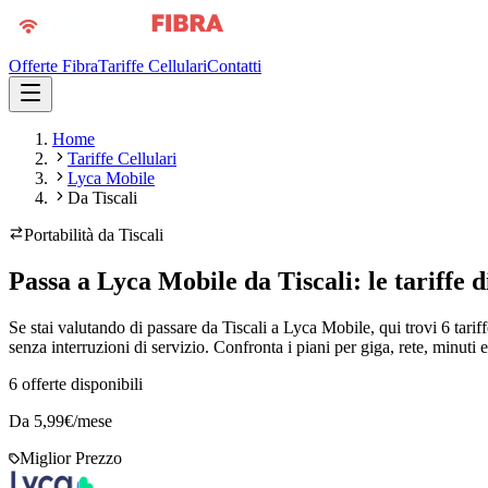
Offerte Fibra
Tariffe Cellulari
Contatti
Home
Tariffe Cellulari
Lyca Mobile
Da Tiscali
Portabilità da
Tiscali
Passa a Lyca Mobile da Tiscali: le tariffe d
Se stai valutando di passare da Tiscali a Lyca Mobile, qui trovi 6 tarif
senza interruzioni di servizio. Confronta i piani per giga, rete, minuti e
6
offerte disponibili
Da
5,99
€/mese
Miglior Prezzo