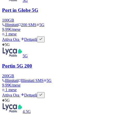
5G
Port in Globe 5G
100
GB
Illimitati
200 SMS
5G
9,99
€
/mese
1 mese
Attiva Ora
Dettagli
5G
5G
Portin 5G 200
200
GB
Illimitati
Illimitati SMS
5G
9,99
€
/mese
1 mese
Attiva Ora
Dettagli
5G
4.5G