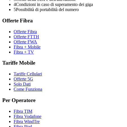
4
Condizioni in caso di superamento dei giga
5
Possibilità di portabilità del numero
Offerte Fibra
Offerte Fibra
Offerte FTTH
Offerte FWA
Fibra + Mobile
Fibra + TV
Tariffe Mobile
Tariffe Cellulari
Offerte 5G
Solo Dati
Come Funziona
Per Operatore
Fibra TIM
Fibra Vodafone
Fibra WindTre
Fibra Iliad