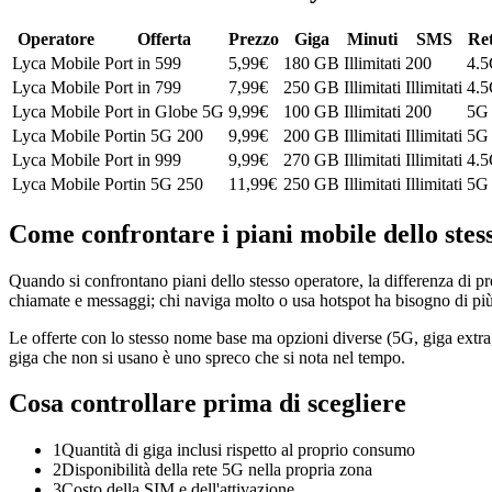
Operatore
Offerta
Prezzo
Giga
Minuti
SMS
Re
Lyca Mobile
Port in 599
5,99
€
180 GB
Illimitati
200
4.
Lyca Mobile
Port in 799
7,99
€
250 GB
Illimitati
Illimitati
4.
Lyca Mobile
Port in Globe 5G
9,99
€
100 GB
Illimitati
200
5G
Lyca Mobile
Portin 5G 200
9,99
€
200 GB
Illimitati
Illimitati
5G
Lyca Mobile
Port in 999
9,99
€
270 GB
Illimitati
Illimitati
4.
Lyca Mobile
Portin 5G 250
11,99
€
250 GB
Illimitati
Illimitati
5G
Come confrontare i piani mobile dello stes
Quando si confrontano piani dello stesso operatore, la differenza di pr
chiamate e messaggi; chi naviga molto o usa hotspot ha bisogno di più 
Le offerte con lo stesso nome base ma opzioni diverse (5G, giga extra,
giga che non si usano è uno spreco che si nota nel tempo.
Cosa controllare prima di scegliere
1
Quantità di giga inclusi rispetto al proprio consumo
2
Disponibilità della rete 5G nella propria zona
3
Costo della SIM e dell'attivazione