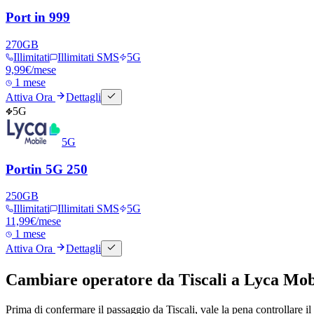
Port in 999
270
GB
Illimitati
Illimitati SMS
5G
9,99
€
/mese
1 mese
Attiva Ora
Dettagli
5G
5G
Portin 5G 250
250
GB
Illimitati
Illimitati SMS
5G
11,99
€
/mese
1 mese
Attiva Ora
Dettagli
Cambiare operatore da Tiscali a Lyca Mobi
Prima di confermare il passaggio da Tiscali, vale la pena controllare