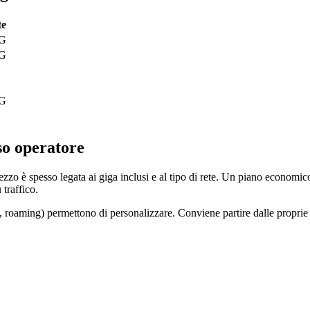
te
5G
5G
5G
so operatore
ezzo è spesso legata ai giga inclusi e al tipo di rete. Un piano economic
traffico.
 roaming) permettono di personalizzare. Conviene partire dalle proprie 