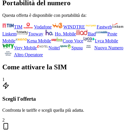
Portabilità del numero
Questa offerta è disponibile con portabilità da:
TIM
Vodafone
WINDTRE
Fastweb
Linkem
Tooway
Ho. Mobile
Iliad
Poste
Mobile
Kena Mobile
Coop Voce
Lyca Mobile
Very Mobile
Noitel
Spusu
Nuovo Numero
Altro Operatore
Come attivare la SIM
1
Scegli l'offerta
Confronta le tariffe e scegli quella più adatta.
2