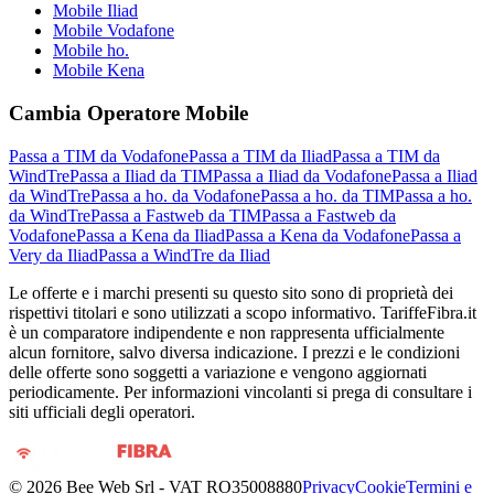
Mobile Iliad
Mobile Vodafone
Mobile ho.
Mobile Kena
Cambia Operatore Mobile
Passa a TIM da Vodafone
Passa a TIM da Iliad
Passa a TIM da
WindTre
Passa a Iliad da TIM
Passa a Iliad da Vodafone
Passa a Iliad
da WindTre
Passa a ho. da Vodafone
Passa a ho. da TIM
Passa a ho.
da WindTre
Passa a Fastweb da TIM
Passa a Fastweb da
Vodafone
Passa a Kena da Iliad
Passa a Kena da Vodafone
Passa a
Very da Iliad
Passa a WindTre da Iliad
Le offerte e i marchi presenti su questo sito sono di proprietà dei
rispettivi titolari e sono utilizzati a scopo informativo. TariffeFibra.it
è un comparatore indipendente e non rappresenta ufficialmente
alcun fornitore, salvo diversa indicazione. I prezzi e le condizioni
delle offerte sono soggetti a variazione e vengono aggiornati
periodicamente. Per informazioni vincolanti si prega di consultare i
siti ufficiali degli operatori.
©
2026
Bee Web Srl - VAT RO35008880
Privacy
Cookie
Termini e