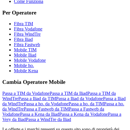
Come Funziona
Per Operatore
Fibra TIM
Fibra Vodafone
Fibra WindTre
Fibra Iliad
Fibra Fastweb
Mobile TIM
Mobile Iliad
Mobile Vodafone
Mobile ho.
Mobile Kena
Cambia Operatore Mobile
Passa a TIM da Vodafone
Passa a TIM da Iliad
Passa a TIM da
WindTre
Passa a Iliad da TIM
Passa a Iliad da Vodafone
Passa a Iliad
da WindTre
Passa a ho. da Vodafone
Passa a ho. da TIM
Passa a ho.
da WindTre
Passa a Fastweb da TIM
Passa a Fastweb da
Vodafone
Passa a Kena da Iliad
Passa a Kena da Vodafone
Passa a
Very da Iliad
Passa a WindTre da Iliad
Le offerte e i marchi presenti su questo sito sono di proprietà dei