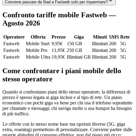
Conviene passare da Iliad a Fastweb solo per risparmiare?
Confronto tariffe mobile Fastweb —
Agosto 2026
Operatore
Offerta
Prezzo
Giga
Minuti
SMS
Rete
Fastweb
Mobile Start
9,95
€
150 GB
Illimitati
200
5G
Fastweb
Mobile Pro
11,95
€
250 GB
Illimitati
200
5G
Fastweb
Mobile Ultra
19,95
€
Illimitati GB
Illimitati
200
5G
Come confrontare i piani mobile dello
stesso operatore
Quando si confrontano piani dello stesso operatore, la differenza di
prezzo è spesso legata ai giga inclusi e al tipo di rete. Un piano
economico con pochi giga va bene per chi usa il telefono soprattutto
per chiamate e messaggi; chi naviga molto o usa hotspot ha bisogno
di più traffico.
Le offerte con lo stesso nome base ma opzioni diverse (5G, giga
extra, roaming) permettono di personalizzare. Conviene partire dalle
proprie abitudini di consumo effettive, non dal piano più ricco: