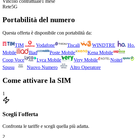
Vincolo contrattuale
1 mese
Rete
5G
Portabilità del numero
Questa offerta è disponibile con portabilità da:
TIM
Vodafone
Tiscali
WINDTRE
Ho.
Mobile
Iliad
Poste Mobile
Kena Mobile
Coop Voce
Lyca Mobile
Very Mobile
Noitel
Spusu
Nuovo Numero
Altro Operatore
Come attivare la SIM
1
Scegli l'offerta
Confronta le tariffe e scegli quella più adatta.
2