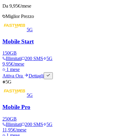
Da
9,95
€/mese
Miglior Prezzo
5G
Mobile Start
150
GB
Illimitati
200 SMS
5G
9,95
€
/mese
1 mese
Attiva Ora
Dettagli
5G
5G
Mobile Pro
250
GB
Illimitati
200 SMS
5G
11,95
€
/mese
1 mese