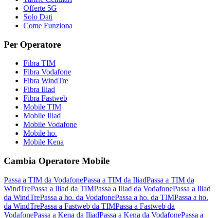
Offerte 5G
Solo Dati
Come Funziona
Per Operatore
Fibra TIM
Fibra Vodafone
Fibra WindTre
Fibra Iliad
Fibra Fastweb
Mobile TIM
Mobile Iliad
Mobile Vodafone
Mobile ho.
Mobile Kena
Cambia Operatore Mobile
Passa a TIM da Vodafone
Passa a TIM da Iliad
Passa a TIM da
WindTre
Passa a Iliad da TIM
Passa a Iliad da Vodafone
Passa a Iliad
da WindTre
Passa a ho. da Vodafone
Passa a ho. da TIM
Passa a ho.
da WindTre
Passa a Fastweb da TIM
Passa a Fastweb da
Vodafone
Passa a Kena da Iliad
Passa a Kena da Vodafone
Passa a