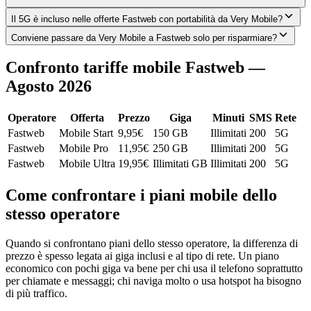
Il 5G è incluso nelle offerte Fastweb con portabilità da Very Mobile?
Conviene passare da Very Mobile a Fastweb solo per risparmiare?
Confronto tariffe mobile Fastweb —
Agosto 2026
Operatore
Offerta
Prezzo
Giga
Minuti
SMS
Rete
Fastweb
Mobile Start
9,95
€
150 GB
Illimitati
200
5G
Fastweb
Mobile Pro
11,95
€
250 GB
Illimitati
200
5G
Fastweb
Mobile Ultra
19,95
€
Illimitati GB
Illimitati
200
5G
Come confrontare i piani mobile dello
stesso operatore
Quando si confrontano piani dello stesso operatore, la differenza di
prezzo è spesso legata ai giga inclusi e al tipo di rete. Un piano
economico con pochi giga va bene per chi usa il telefono soprattutto
per chiamate e messaggi; chi naviga molto o usa hotspot ha bisogno
di più traffico.