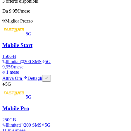
3
offerte disponibili
Da
9,95
€/mese
Miglior Prezzo
5G
Mobile Start
150
GB
Illimitati
200 SMS
5G
9,95
€
/mese
1 mese
Attiva Ora
Dettagli
5G
5G
Mobile Pro
250
GB
Illimitati
200 SMS
5G
11,95
€
/mese