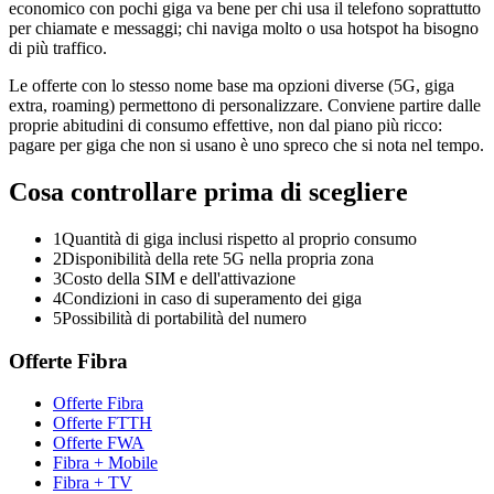
economico con pochi giga va bene per chi usa il telefono soprattutto
per chiamate e messaggi; chi naviga molto o usa hotspot ha bisogno
di più traffico.
Le offerte con lo stesso nome base ma opzioni diverse (5G, giga
extra, roaming) permettono di personalizzare. Conviene partire dalle
proprie abitudini di consumo effettive, non dal piano più ricco:
pagare per giga che non si usano è uno spreco che si nota nel tempo.
Cosa controllare prima di scegliere
1
Quantità di giga inclusi rispetto al proprio consumo
2
Disponibilità della rete 5G nella propria zona
3
Costo della SIM e dell'attivazione
4
Condizioni in caso di superamento dei giga
5
Possibilità di portabilità del numero
Offerte Fibra
Offerte Fibra
Offerte FTTH
Offerte FWA
Fibra + Mobile
Fibra + TV