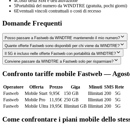
4
Costo della SIM e dell'attivazione
5
Portabilità del numero da WINDTRE (gratuita, pochi giorni)
6
Eventuali vincoli contrattuali o costi di recesso
Domande Frequenti
Posso passare a Fastweb da WINDTRE mantenendo il mio numero?
Quante offerte Fastweb sono disponibili per chi viene da WINDTRE?
Il 5G è incluso nelle offerte Fastweb con portabilità da WINDTRE?
Conviene passare da WINDTRE a Fastweb solo per risparmiare?
Confronto tariffe mobile Fastweb — Agost
Operatore
Offerta
Prezzo
Giga
Minuti
SMS
Rete
Fastweb
Mobile Start
9,95
€
150 GB
Illimitati
200
5G
Fastweb
Mobile Pro
11,95
€
250 GB
Illimitati
200
5G
Fastweb
Mobile Ultra
19,95
€
Illimitati GB
Illimitati
200
5G
Come confrontare i piani mobile dello stes