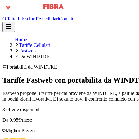
Offerte Fibra
Tariffe Cellulari
Contatti
Home
Tariffe Cellulari
Fastweb
Da WINDTRE
Portabilità da
WINDTRE
Tariffe Fastweb con portabilità da WIND
Fastweb propone 3 tariffe per chi proviene da WINDTRE, a partire da 
in pochi giorni lavorativi. Di seguito trovi il confronto completo con p
3
offerte disponibili
Da
9,95
€/mese
Miglior Prezzo