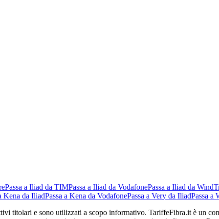
re
Passa a Iliad da TIM
Passa a Iliad da Vodafone
Passa a Iliad da WindT
a Kena da Iliad
Passa a Kena da Vodafone
Passa a Very da Iliad
Passa a 
ettivi titolari e sono utilizzati a scopo informativo. TariffeFibra.it è un