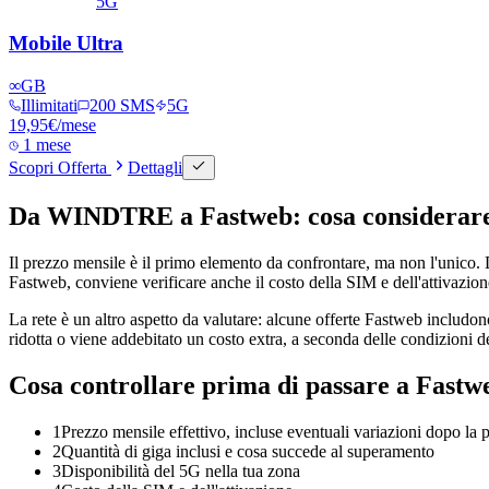
5G
Mobile Ultra
∞
GB
Illimitati
200 SMS
5G
19,95
€
/mese
1 mese
Scopri Offerta
Dettagli
Da WINDTRE a Fastweb: cosa considerar
Il prezzo mensile è il primo elemento da confrontare, ma non l'unico. 
Fastweb, conviene verificare anche il costo della SIM e dell'attivazione,
La rete è un altro aspetto da valutare: alcune offerte Fastweb includono 
ridotta o viene addebitato un costo extra, a seconda delle condizioni d
Cosa controllare prima di passare a Fastw
1
Prezzo mensile effettivo, incluse eventuali variazioni dopo la
2
Quantità di giga inclusi e cosa succede al superamento
3
Disponibilità del 5G nella tua zona