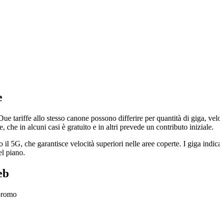
e
Due tariffe allo stesso canone possono differire per quantità di giga, v
 che in alcuni casi è gratuito e in altri prevede un contributo iniziale.
il 5G, che garantisce velocità superiori nelle aree coperte. I giga indica
el piano.
eb
 promo