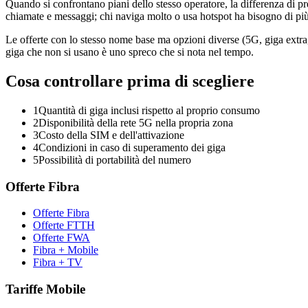
Quando si confrontano piani dello stesso operatore, la differenza di pr
chiamate e messaggi; chi naviga molto o usa hotspot ha bisogno di più 
Le offerte con lo stesso nome base ma opzioni diverse (5G, giga extra,
giga che non si usano è uno spreco che si nota nel tempo.
Cosa controllare prima di scegliere
1
Quantità di giga inclusi rispetto al proprio consumo
2
Disponibilità della rete 5G nella propria zona
3
Costo della SIM e dell'attivazione
4
Condizioni in caso di superamento dei giga
5
Possibilità di portabilità del numero
Offerte Fibra
Offerte Fibra
Offerte FTTH
Offerte FWA
Fibra + Mobile
Fibra + TV
Tariffe Mobile