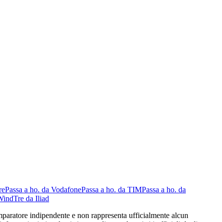
re
Passa a ho. da Vodafone
Passa a ho. da TIM
Passa a ho. da
WindTre da Iliad
 comparatore indipendente e non rappresenta ufficialmente alcun