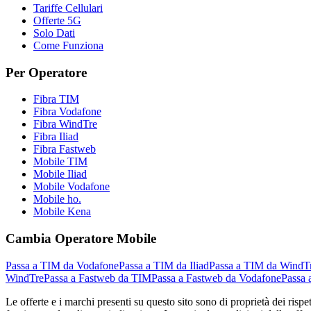
Tariffe Cellulari
Offerte 5G
Solo Dati
Come Funziona
Per Operatore
Fibra TIM
Fibra Vodafone
Fibra WindTre
Fibra Iliad
Fibra Fastweb
Mobile TIM
Mobile Iliad
Mobile Vodafone
Mobile ho.
Mobile Kena
Cambia Operatore Mobile
Passa a TIM da Vodafone
Passa a TIM da Iliad
Passa a TIM da WindT
WindTre
Passa a Fastweb da TIM
Passa a Fastweb da Vodafone
Passa 
Le offerte e i marchi presenti su questo sito sono di proprietà dei risp