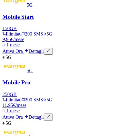
5G
Mobile Start
150
GB
Illimitati
200 SMS
5G
9,95
€
/mese
1 mese
Attiva Ora
Dettagli
5G
5G
Mobile Pro
250
GB
Illimitati
200 SMS
5G
11,95
€
/mese
1 mese
Attiva Ora
Dettagli
5G