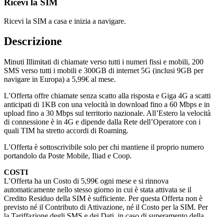
Ricevi la SIM
Ricevi la SIM a casa e inizia a navigare.
Descrizione
Minuti Illimitati di chiamate verso tutti i numeri fissi e mobili, 200
SMS verso tutti i mobili e 300GB di internet 5G (inclusi 9GB per
navigare in Europa) a 5,99€ al mese.
L’Offerta offre chiamate senza scatto alla risposta e Giga 4G a scatti
anticipati di 1KB con una velocità in download fino a 60 Mbps e in
upload fino a 30 Mbps sul territorio nazionale. All’Estero la velocità
di connessione è in 4G e dipende dalla Rete dell’Operatore con i
quali TIM ha stretto accordi di Roaming.
L’Offerta è sottoscrivibile solo per chi mantiene il proprio numero
portandolo da Poste Mobile, Iliad e Coop.
COSTI
L’Offerta ha un Costo di 5,99€ ogni mese e si rinnova
automaticamente nello stesso giorno in cui è stata attivata se il
Credito Residuo della SIM è sufficiente. Per questa Offerta non è
previsto né il Contributo di Attivazione, né il Costo per la SIM. Per
la Tariffazione degli SMS e dei Dati, in caso di superamento della