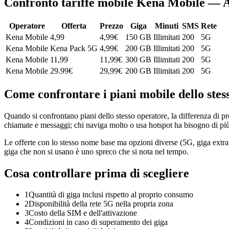
Confronto tariffe mobile Kena Mobile — 
Operatore
Offerta
Prezzo
Giga
Minuti
SMS
Rete
Kena Mobile
4,99
4,99
€
150 GB
Illimitati
200
5G
Kena Mobile
Kena Pack 5G
4,99
€
200 GB
Illimitati
200
5G
Kena Mobile
11,99
11,99
€
300 GB
Illimitati
200
5G
Kena Mobile
29.99€
29,99
€
200 GB
Illimitati
200
5G
Come confrontare i piani mobile dello stes
Quando si confrontano piani dello stesso operatore, la differenza di pr
chiamate e messaggi; chi naviga molto o usa hotspot ha bisogno di più 
Le offerte con lo stesso nome base ma opzioni diverse (5G, giga extra,
giga che non si usano è uno spreco che si nota nel tempo.
Cosa controllare prima di scegliere
1
Quantità di giga inclusi rispetto al proprio consumo
2
Disponibilità della rete 5G nella propria zona
3
Costo della SIM e dell'attivazione
4
Condizioni in caso di superamento dei giga