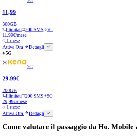
5G
11,99
300
GB
Illimitati
200 SMS
5G
11,99
€
/mese
1 mese
Attiva Ora
Dettagli
5G
5G
29.99€
200
GB
Illimitati
200 SMS
5G
29,99
€
/mese
1 mese
Attiva Ora
Dettagli
Come valutare il passaggio da Ho. Mobile