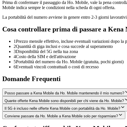
Prima di confermare il passaggio da Ho. Mobile, vale la pena control
Mobile indica sempre le condizioni nella scheda di ogni offerta.
La portabilità del numero avviene in genere entro 2-3 giorni lavorativi, 
Cosa controllare prima di passare a Kena
1
Prezzo mensile effettivo, incluse eventuali variazioni dopo la
2
Quantità di giga inclusi e cosa succede al superamento
3
Disponibilità del 5G nella tua zona
4
Costo della SIM e dell'attivazione
5
Portabilità del numero da Ho. Mobile (gratuita, pochi giorni)
6
Eventuali vincoli contrattuali o costi di recesso
Domande Frequenti
Posso passare a Kena Mobile da Ho. Mobile mantenendo il mio numero?
Quante offerte Kena Mobile sono disponibili per chi viene da Ho. Mobile?
Il 5G è incluso nelle offerte Kena Mobile con portabilità da Ho. Mobile?
Conviene passare da Ho. Mobile a Kena Mobile solo per risparmiare?