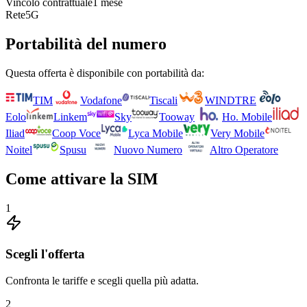
Vincolo contrattuale
1 mese
Rete
5G
Portabilità del numero
Questa offerta è disponibile con portabilità da:
TIM
Vodafone
Tiscali
WINDTRE
Eolo
Linkem
Sky
Tooway
Ho. Mobile
Iliad
Coop Voce
Lyca Mobile
Very Mobile
Noitel
Spusu
Nuovo Numero
Altro Operatore
Come attivare la SIM
1
Scegli l'offerta
Confronta le tariffe e scegli quella più adatta.
2