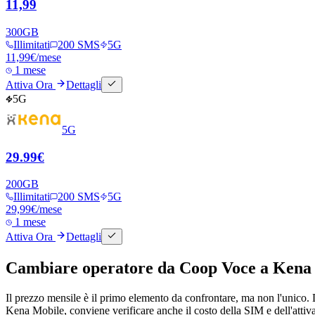
11,99
300
GB
Illimitati
200 SMS
5G
11,99
€
/mese
1 mese
Attiva Ora
Dettagli
5G
5G
29.99€
200
GB
Illimitati
200 SMS
5G
29,99
€
/mese
1 mese
Attiva Ora
Dettagli
Cambiare operatore da Coop Voce a Kena M
Il prezzo mensile è il primo elemento da confrontare, ma non l'unico. D
Kena Mobile, conviene verificare anche il costo della SIM e dell'attivaz