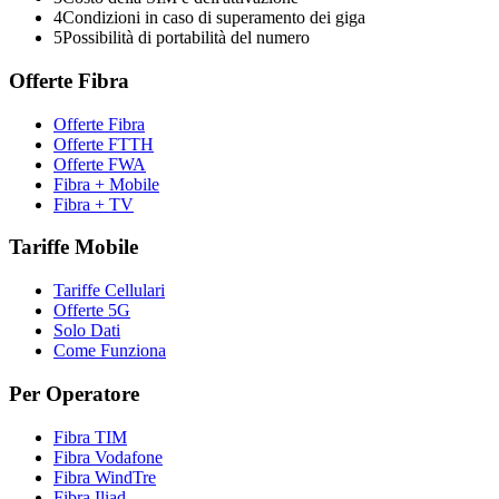
4
Condizioni in caso di superamento dei giga
5
Possibilità di portabilità del numero
Offerte Fibra
Offerte Fibra
Offerte FTTH
Offerte FWA
Fibra + Mobile
Fibra + TV
Tariffe Mobile
Tariffe Cellulari
Offerte 5G
Solo Dati
Come Funziona
Per Operatore
Fibra TIM
Fibra Vodafone
Fibra WindTre
Fibra Iliad