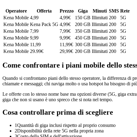
Operatore
Offerta
Prezzo
Giga
Minuti
SMS
Rete
Kena Mobile
4,99
4,99
€
150 GB
Illimitati
200
5G
Kena Mobile
Kena Pack 5G
4,99
€
200 GB
Illimitati
200
5G
Kena Mobile
7,99
7,99
€
350 GB
Illimitati
200
5G
Kena Mobile
9,99
9,99
€
450 GB
Illimitati
200
5G
Kena Mobile
11,99
11,99
€
300 GB
Illimitati
200
5G
Kena Mobile
29.99€
29,99
€
200 GB
Illimitati
200
5G
Come confrontare i piani mobile dello stes
Quando si confrontano piani dello stesso operatore, la differenza di pr
chiamate e messaggi; chi naviga molto o usa hotspot ha bisogno di più 
Le offerte con lo stesso nome base ma opzioni diverse (5G, giga extra,
giga che non si usano è uno spreco che si nota nel tempo.
Cosa controllare prima di scegliere
1
Quantità di giga inclusi rispetto al proprio consumo
2
Disponibilità della rete 5G nella propria zona
3
Costo della SIM e dell'attivazione