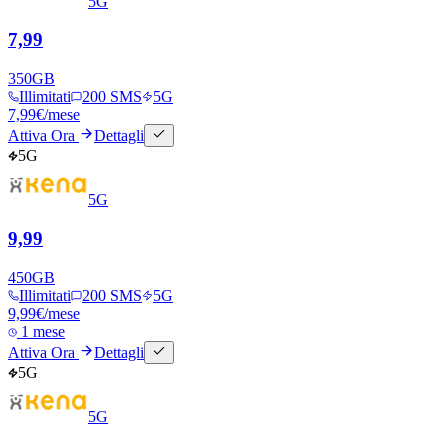
5G
7,99
350
GB
Illimitati
200 SMS
5G
7,99
€
/mese
Attiva Ora
Dettagli
5G
5G
9,99
450
GB
Illimitati
200 SMS
5G
9,99
€
/mese
1 mese
Attiva Ora
Dettagli
5G
5G