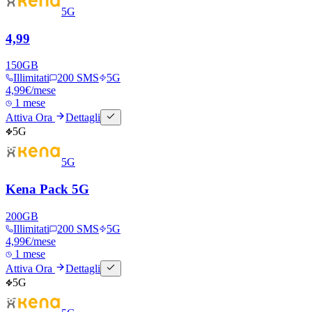
5G
4,99
150
GB
Illimitati
200 SMS
5G
4,99
€
/mese
1 mese
Attiva Ora
Dettagli
5G
5G
Kena Pack 5G
200
GB
Illimitati
200 SMS
5G
4,99
€
/mese
1 mese
Attiva Ora
Dettagli
5G