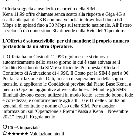
Offerta soggetta a uso lecito e corretto della SIM.
Kena 11,99 offre chiamate senza scatto alla risposta e Giga 4G a
scatti anticipati di 1KB con una velocità in download fino a 60
Mbps e in upload fino a 30 Mbps sul territorio nazionale. All’Estero
la velocità di connessione 3G dipende dalla Rete dell’Operatore.
L'Offerta è sottoscrivibile per chi mantiene il proprio numero
portandolo da un altro Operatore.
L’Offerta ha un Costo di 11,99€ ogni mese e si rinnova
automaticamente nello stesso giorno in cui è stata attivata se il
Credito Residuo della SIM è sufficiente. Per questa Offerta il
Contributo di Attivazione di 4,99€. Il Costo per la SIM è pari a 0€
Per la Tariffazione dei Dati, in caso di superamento della soglia
mensile, si applicano le Condizioni previste dal Piano Base Kena, a
meno di Opzioni aggiuntive attive sulla linea. I Minuti e gli SMS
Illimitati devono essere utilizzati in modo lecito, secondo buona fede
e correttezza, e conformemente agli artt. 10 e 11 delle Condizioni
generali di contratto e norme d’uso della SIM. Per maggior
informazioni sull’Operazione a Premi “Passa a Kena – Novembre
2021″ leggi il Regolamento
100% imparziale
★★★★★ Valutazione utenti