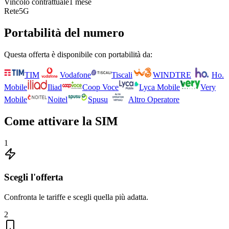
Vincolo contrattuale
1 mese
Rete
5G
Portabilità del numero
Questa offerta è disponibile con portabilità da:
TIM
Vodafone
Tiscali
WINDTRE
Ho.
Mobile
Iliad
Coop Voce
Lyca Mobile
Very
Mobile
Noitel
Spusu
Altro Operatore
Come attivare la SIM
1
Scegli l'offerta
Confronta le tariffe e scegli quella più adatta.
2