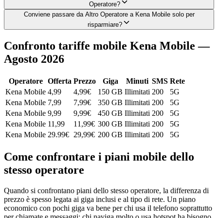
Operatore?
Conviene passare da Altro Operatore a Kena Mobile solo per
risparmiare?
Confronto tariffe mobile Kena Mobile —
Agosto 2026
Operatore
Offerta
Prezzo
Giga
Minuti
SMS
Rete
Kena Mobile
4,99
4,99
€
150 GB
Illimitati
200
5G
Kena Mobile
7,99
7,99
€
350 GB
Illimitati
200
5G
Kena Mobile
9,99
9,99
€
450 GB
Illimitati
200
5G
Kena Mobile
11,99
11,99
€
300 GB
Illimitati
200
5G
Kena Mobile
29.99€
29,99
€
200 GB
Illimitati
200
5G
Come confrontare i piani mobile dello
stesso operatore
Quando si confrontano piani dello stesso operatore, la differenza di
prezzo è spesso legata ai giga inclusi e al tipo di rete. Un piano
economico con pochi giga va bene per chi usa il telefono soprattutto
per chiamate e messaggi; chi naviga molto o usa hotspot ha bisogno