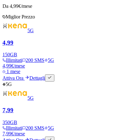
Da
4,99
€/mese
Miglior Prezzo
5G
4,99
150
GB
Illimitati
200 SMS
5G
4,99
€
/mese
1 mese
Attiva Ora
Dettagli
5G
5G
7,99
350
GB
Illimitati
200 SMS
5G
7,99
€
/mese