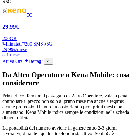
5G
5G
29.99€
200
GB
Illimitati
200 SMS
5G
29,99
€
/mese
1 mese
Attiva Ora
Dettagli
Da Altro Operatore a Kena Mobile: cosa
considerare
Prima di confermare il passaggio da Altro Operatore, vale la pena
controllare il prezzo non solo al primo mese ma anche a regime:
alcune promozioni hanno un costo ridotto per i primi mesi e poi
aumentano. Kena Mobile indica sempre le condizioni nella scheda
di ogni offerta.
La portabilità del numero avviene in genere entro 2-3 giorni
lavorativi, durante i quali il telefono resta attivo. Se il 5G è