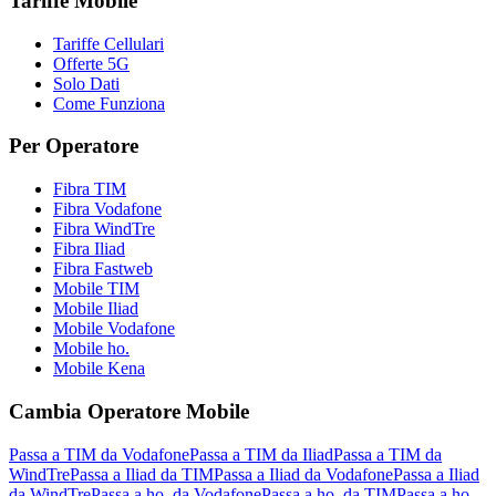
Tariffe Mobile
Tariffe Cellulari
Offerte 5G
Solo Dati
Come Funziona
Per Operatore
Fibra TIM
Fibra Vodafone
Fibra WindTre
Fibra Iliad
Fibra Fastweb
Mobile TIM
Mobile Iliad
Mobile Vodafone
Mobile ho.
Mobile Kena
Cambia Operatore Mobile
Passa a TIM da Vodafone
Passa a TIM da Iliad
Passa a TIM da
WindTre
Passa a Iliad da TIM
Passa a Iliad da Vodafone
Passa a Iliad
da WindTre
Passa a ho. da Vodafone
Passa a ho. da TIM
Passa a ho.