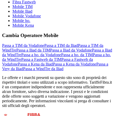
Fibra Fastweb
Mobile TIM
Mobile Iliad
Mobile Vodafone
Mobile ho.
Mobile Kena
Cambia Operatore Mobile
Passa a TIM da Vodafone
Passa a TIM da Iliad
Passa a TIM da
WindTre
Passa a Iliad da TIM
Passa a Iliad da Vodafone
Passa a Iliad
da WindTre
Passa a ho. da Vodafone
Passa a ho. da TIM
Passa a ho.
da WindTre
Passa a Fastweb da TIM
Passa a Fastweb da
Vodafone
Passa a Kena da Iliad
Passa a Kena da Vodafone
Passa a
Very da Iliad
Passa a WindTre da Iliad
Le offerte e i marchi presenti su questo sito sono di proprietà dei
rispettivi titolari e sono utilizzati a scopo informativo. TariffeFibra.it
è un comparatore indipendente e non rappresenta ufficialmente
alcun fornitore, salvo diversa indicazione. I prezzi e le condizioni
delle offerte sono soggetti a variazione e vengono aggiornati
periodicamente. Per informazioni vincolanti si prega di consultare i
siti ufficiali degli operatori.