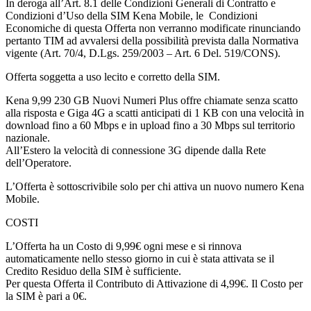
In deroga all’Art. 8.1 delle Condizioni Generali di Contratto e
Condizioni d’Uso della SIM Kena Mobile, le Condizioni
Economiche di questa Offerta non verranno modificate rinunciando
pertanto TIM ad avvalersi della possibilità prevista dalla Normativa
vigente (Art. 70/4, D.Lgs. 259/2003 – Art. 6 Del. 519/CONS).
Offerta soggetta a uso lecito e corretto della SIM.
Kena 9,99 230 GB Nuovi Numeri Plus offre chiamate senza scatto
alla risposta e Giga 4G a scatti anticipati di 1 KB con una velocità in
download fino a 60 Mbps e in upload fino a 30 Mbps sul territorio
nazionale.
All’Estero la velocità di connessione 3G dipende dalla Rete
dell’Operatore.
L’Offerta è sottoscrivibile solo per chi attiva un nuovo numero Kena
Mobile.
COSTI
L’Offerta ha un Costo di 9,99€ ogni mese e si rinnova
automaticamente nello stesso giorno in cui è stata attivata se il
Credito Residuo della SIM è sufficiente.
Per questa Offerta il Contributo di Attivazione di 4,99€. Il Costo per
la SIM è pari a 0€.