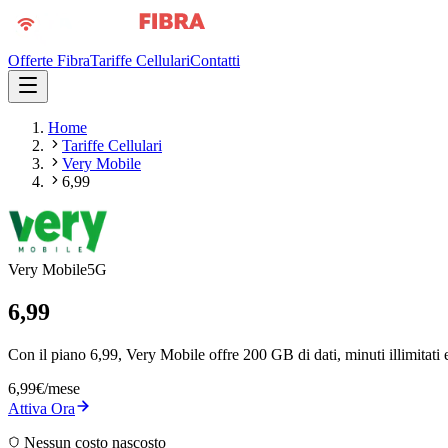
Offerte Fibra
Tariffe Cellulari
Contatti
Home
Tariffe Cellulari
Very Mobile
6,99
Very Mobile
5G
6,99
Con il piano 6,99, Very Mobile offre 200 GB di dati, minuti illimitati
6,99
€
/mese
Attiva Ora
Nessun costo nascosto