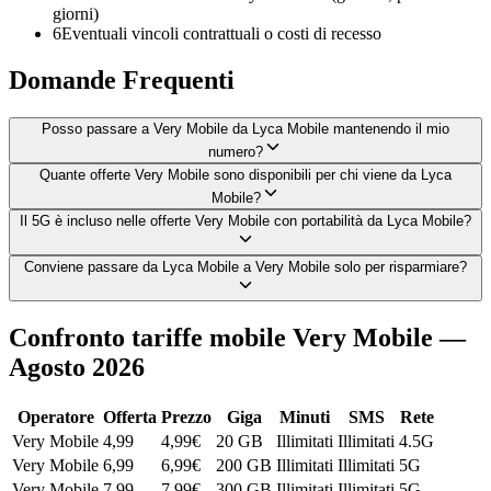
giorni)
6
Eventuali vincoli contrattuali o costi di recesso
Domande Frequenti
Posso passare a Very Mobile da Lyca Mobile mantenendo il mio
numero?
Quante offerte Very Mobile sono disponibili per chi viene da Lyca
Mobile?
Il 5G è incluso nelle offerte Very Mobile con portabilità da Lyca Mobile?
Conviene passare da Lyca Mobile a Very Mobile solo per risparmiare?
Confronto tariffe mobile Very Mobile —
Agosto 2026
Operatore
Offerta
Prezzo
Giga
Minuti
SMS
Rete
Very Mobile
4,99
4,99
€
20 GB
Illimitati
Illimitati
4.5G
Very Mobile
6,99
6,99
€
200 GB
Illimitati
Illimitati
5G
Very Mobile
7,99
7,99
€
300 GB
Illimitati
Illimitati
5G