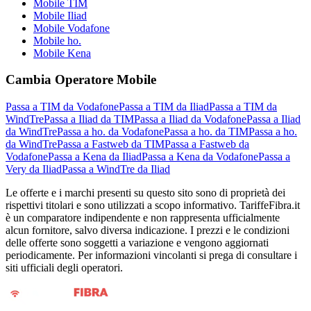
Mobile TIM
Mobile Iliad
Mobile Vodafone
Mobile ho.
Mobile Kena
Cambia Operatore Mobile
Passa a TIM da Vodafone
Passa a TIM da Iliad
Passa a TIM da
WindTre
Passa a Iliad da TIM
Passa a Iliad da Vodafone
Passa a Iliad
da WindTre
Passa a ho. da Vodafone
Passa a ho. da TIM
Passa a ho.
da WindTre
Passa a Fastweb da TIM
Passa a Fastweb da
Vodafone
Passa a Kena da Iliad
Passa a Kena da Vodafone
Passa a
Very da Iliad
Passa a WindTre da Iliad
Le offerte e i marchi presenti su questo sito sono di proprietà dei
rispettivi titolari e sono utilizzati a scopo informativo. TariffeFibra.it
è un comparatore indipendente e non rappresenta ufficialmente
alcun fornitore, salvo diversa indicazione. I prezzi e le condizioni
delle offerte sono soggetti a variazione e vengono aggiornati
periodicamente. Per informazioni vincolanti si prega di consultare i
siti ufficiali degli operatori.