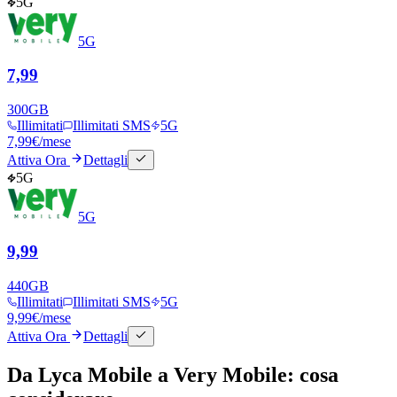
5G
5G
7,99
300
GB
Illimitati
Illimitati SMS
5G
7,99
€
/mese
Attiva Ora
Dettagli
5G
5G
9,99
440
GB
Illimitati
Illimitati SMS
5G
9,99
€
/mese
Attiva Ora
Dettagli
Da Lyca Mobile a Very Mobile: cosa