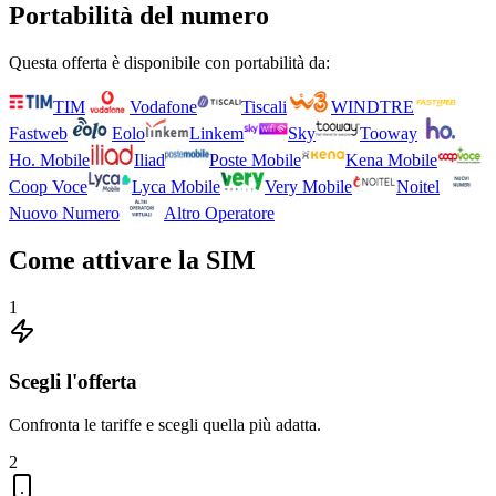
Portabilità del numero
Questa offerta è disponibile con portabilità da:
TIM
Vodafone
Tiscali
WINDTRE
Fastweb
Eolo
Linkem
Sky
Tooway
Ho. Mobile
Iliad
Poste Mobile
Kena Mobile
Coop Voce
Lyca Mobile
Very Mobile
Noitel
Nuovo Numero
Altro Operatore
Come attivare la SIM
1
Scegli l'offerta
Confronta le tariffe e scegli quella più adatta.
2