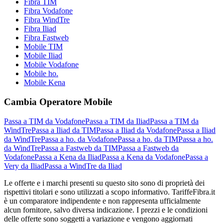
Fibra TIM
Fibra Vodafone
Fibra WindTre
Fibra Iliad
Fibra Fastweb
Mobile TIM
Mobile Iliad
Mobile Vodafone
Mobile ho.
Mobile Kena
Cambia Operatore Mobile
Passa a TIM da Vodafone
Passa a TIM da Iliad
Passa a TIM da
WindTre
Passa a Iliad da TIM
Passa a Iliad da Vodafone
Passa a Iliad
da WindTre
Passa a ho. da Vodafone
Passa a ho. da TIM
Passa a ho.
da WindTre
Passa a Fastweb da TIM
Passa a Fastweb da
Vodafone
Passa a Kena da Iliad
Passa a Kena da Vodafone
Passa a
Very da Iliad
Passa a WindTre da Iliad
Le offerte e i marchi presenti su questo sito sono di proprietà dei
rispettivi titolari e sono utilizzati a scopo informativo. TariffeFibra.it
è un comparatore indipendente e non rappresenta ufficialmente
alcun fornitore, salvo diversa indicazione. I prezzi e le condizioni
delle offerte sono soggetti a variazione e vengono aggiornati