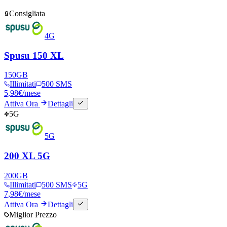
Consigliata
4G
Spusu 150 XL
150
GB
Illimitati
500 SMS
5,98
€
/mese
Attiva Ora
Dettagli
5G
5G
200 XL 5G
200
GB
Illimitati
500 SMS
5G
7,98
€
/mese
Attiva Ora
Dettagli
Miglior Prezzo