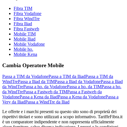
Fibra TIM
Fibra Vodafone
Fibra WindTre
Fibra Iliad
Fibra Fastweb
Mobile TIM
Mobile Iliad
Mobile Vodafone
Mobile ho.
Mobile Kena
Cambia Operatore Mobile
Passa a TIM da Vodafone
Passa a TIM da Iliad
Passa a TIM da
WindTre
Passa a Iliad da TIM
Passa a Iliad da Vodafone
Passa a Iliad
da WindTre
Passa a ho. da Vodafone
Passa a ho. da TIM
Passa a ho.
da WindTre
Passa a Fastweb da TIM
Passa a Fastweb da
Vodafone
Passa a Kena da Iliad
Passa a Kena da Vodafone
Passa a
Very da Iliad
Passa a WindTre da Iliad
Le offerte e i marchi presenti su questo sito sono di proprietà dei
rispettivi titolari e sono utilizzati a scopo informativo. TariffeFibra.it
è un comparatore indipendente e non rappresenta ufficialmente
alcun fornitore, salvo diversa indicazione. I prezzi e le condizioni