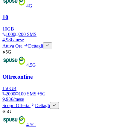
4G
10
10
GB
1000
200 SMS
4,98
€
/mese
Attiva Ora
Dettagli
5G
4.5G
Oltreconfine
150
GB
2000
100 SMS
5G
9,98
€
/mese
Scopri Offerta
Dettagli
5G
4.5G