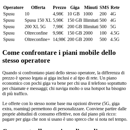
Operatore
Offerta
Prezzo
Giga
Minuti
SMS
Rete
Spusu
10
4,98
€
10 GB
1000
200
4G
Spusu
Spusu 150 XL
5,98
€
150 GB
Illimitati
500
4G
Spusu
200 XL 5G
7,98
€
200 GB
Illimitati
500
5G
Spusu
Oltreconfine
9,98
€
150 GB
2000
100
4.5G
Spusu
Oltreconfine+
14,98
€
200 GB
2000
500
4.5G
Come confrontare i piani mobile dello
stesso operatore
Quando si confrontano piani dello stesso operatore, la differenza di
prezzo è spesso legata ai giga inclusi e al tipo di rete. Un piano
economico con pochi giga va bene per chi usa il telefono soprattutto
per chiamate e messaggi; chi naviga molto o usa hotspot ha bisogno
di più traffico.
Le offerte con lo stesso nome base ma opzioni diverse (5G, giga
extra, roaming) permettono di personalizzare. Conviene partire dalle
proprie abitudini di consumo effettive, non dal piano più ricco:
pagare per giga che non si usano è uno spreco che si nota nel tempo.