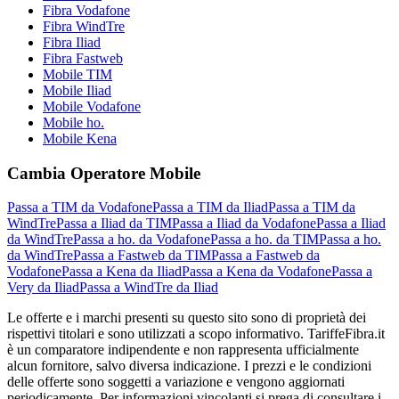
Fibra Vodafone
Fibra WindTre
Fibra Iliad
Fibra Fastweb
Mobile TIM
Mobile Iliad
Mobile Vodafone
Mobile ho.
Mobile Kena
Cambia Operatore Mobile
Passa a TIM da Vodafone
Passa a TIM da Iliad
Passa a TIM da
WindTre
Passa a Iliad da TIM
Passa a Iliad da Vodafone
Passa a Iliad
da WindTre
Passa a ho. da Vodafone
Passa a ho. da TIM
Passa a ho.
da WindTre
Passa a Fastweb da TIM
Passa a Fastweb da
Vodafone
Passa a Kena da Iliad
Passa a Kena da Vodafone
Passa a
Very da Iliad
Passa a WindTre da Iliad
Le offerte e i marchi presenti su questo sito sono di proprietà dei
rispettivi titolari e sono utilizzati a scopo informativo. TariffeFibra.it
è un comparatore indipendente e non rappresenta ufficialmente
alcun fornitore, salvo diversa indicazione. I prezzi e le condizioni
delle offerte sono soggetti a variazione e vengono aggiornati
periodicamente. Per informazioni vincolanti si prega di consultare i