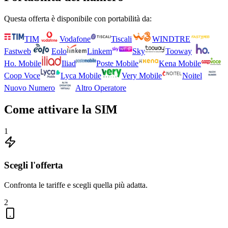
Questa offerta è disponibile con portabilità da:
TIM
Vodafone
Tiscali
WINDTRE
Fastweb
Eolo
Linkem
Sky
Tooway
Ho. Mobile
Iliad
Poste Mobile
Kena Mobile
Coop Voce
Lyca Mobile
Very Mobile
Noitel
Nuovo Numero
Altro Operatore
Come attivare la SIM
1
Scegli l'offerta
Confronta le tariffe e scegli quella più adatta.
2