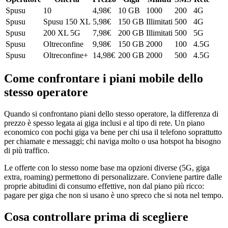
Spusu
10
4,98
€
10 GB
1000
200
4G
Spusu
Spusu 150 XL
5,98
€
150 GB
Illimitati
500
4G
Spusu
200 XL 5G
7,98
€
200 GB
Illimitati
500
5G
Spusu
Oltreconfine
9,98
€
150 GB
2000
100
4.5G
Spusu
Oltreconfine+
14,98
€
200 GB
2000
500
4.5G
Come confrontare i piani mobile dello
stesso operatore
Quando si confrontano piani dello stesso operatore, la differenza di
prezzo è spesso legata ai giga inclusi e al tipo di rete. Un piano
economico con pochi giga va bene per chi usa il telefono soprattutto
per chiamate e messaggi; chi naviga molto o usa hotspot ha bisogno
di più traffico.
Le offerte con lo stesso nome base ma opzioni diverse (5G, giga
extra, roaming) permettono di personalizzare. Conviene partire dalle
proprie abitudini di consumo effettive, non dal piano più ricco:
pagare per giga che non si usano è uno spreco che si nota nel tempo.
Cosa controllare prima di scegliere