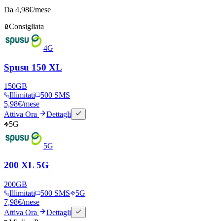
Da
4,98
€/mese
Consigliata
4G
Spusu 150 XL
150
GB
Illimitati
500 SMS
5,98
€
/mese
Attiva Ora
Dettagli
5G
5G
200 XL 5G
200
GB
Illimitati
500 SMS
5G
7,98
€
/mese
Attiva Ora
Dettagli