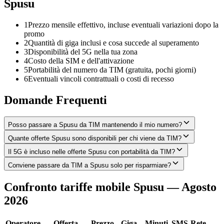
Spusu
1
Prezzo mensile effettivo, incluse eventuali variazioni dopo la
promo
2
Quantità di giga inclusi e cosa succede al superamento
3
Disponibilità del 5G nella tua zona
4
Costo della SIM e dell'attivazione
5
Portabilità del numero da TIM (gratuita, pochi giorni)
6
Eventuali vincoli contrattuali o costi di recesso
Domande Frequenti
Posso passare a Spusu da TIM mantenendo il mio numero?
Quante offerte Spusu sono disponibili per chi viene da TIM?
Il 5G è incluso nelle offerte Spusu con portabilità da TIM?
Conviene passare da TIM a Spusu solo per risparmiare?
Confronto tariffe mobile Spusu — Agosto
2026
Operatore
Offerta
Prezzo
Giga
Minuti
SMS
Rete