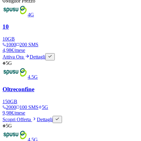
Miglior Prezzo
4G
10
10
GB
1000
200 SMS
4,98
€
/mese
Attiva Ora
Dettagli
5G
4.5G
Oltreconfine
150
GB
2000
100 SMS
5G
9,98
€
/mese
Scopri Offerta
Dettagli
5G
4.5G