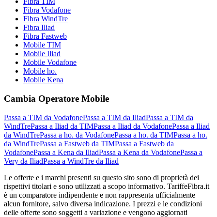
Fibra TIM
Fibra Vodafone
Fibra WindTre
Fibra Iliad
Fibra Fastweb
Mobile TIM
Mobile Iliad
Mobile Vodafone
Mobile ho.
Mobile Kena
Cambia Operatore Mobile
Passa a TIM da Vodafone
Passa a TIM da Iliad
Passa a TIM da
WindTre
Passa a Iliad da TIM
Passa a Iliad da Vodafone
Passa a Iliad
da WindTre
Passa a ho. da Vodafone
Passa a ho. da TIM
Passa a ho.
da WindTre
Passa a Fastweb da TIM
Passa a Fastweb da
Vodafone
Passa a Kena da Iliad
Passa a Kena da Vodafone
Passa a
Very da Iliad
Passa a WindTre da Iliad
Le offerte e i marchi presenti su questo sito sono di proprietà dei
rispettivi titolari e sono utilizzati a scopo informativo. TariffeFibra.it
è un comparatore indipendente e non rappresenta ufficialmente
alcun fornitore, salvo diversa indicazione. I prezzi e le condizioni
delle offerte sono soggetti a variazione e vengono aggiornati