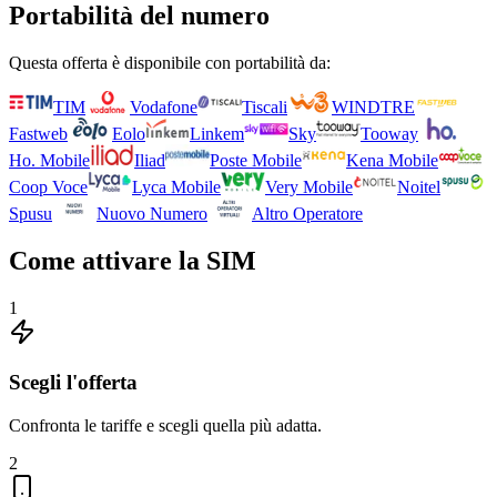
Portabilità del numero
Questa offerta è disponibile con portabilità da:
TIM
Vodafone
Tiscali
WINDTRE
Fastweb
Eolo
Linkem
Sky
Tooway
Ho. Mobile
Iliad
Poste Mobile
Kena Mobile
Coop Voce
Lyca Mobile
Very Mobile
Noitel
Spusu
Nuovo Numero
Altro Operatore
Come attivare la SIM
1
Scegli l'offerta
Confronta le tariffe e scegli quella più adatta.
2